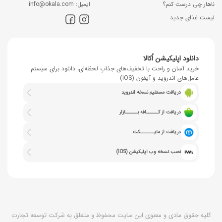
ناهار چی درست کنم؟
اﯾﻤﯿﻞ: info@okala.com
لیست غذای جدید
دانلود اپلیکیشن اُکالا
خرید آسان و راحت با تخفیف‌های جذابِ لحظه‌ای، دانلود برای سیستم
عامل‌های اندروید و آیفون (iOS)
دریافت مستقیم نسخه اندروید
دریافت از کــــــافه بــــــازار
دریافت از مایـــــــکت
نصب نسخه وب اپلیکیشن (IOS)
کلیه حقوق مادی و معنوی این سایت محفوظ و متعلق به شرکت توسعه تجارت