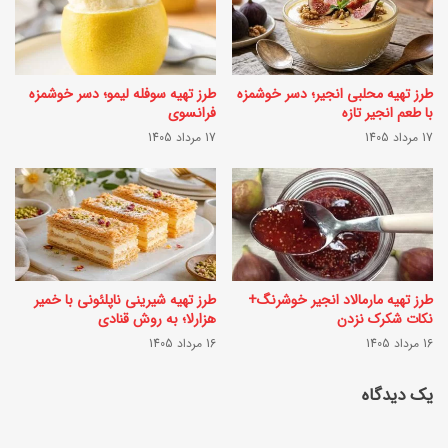
ت
ی
ق
ف
ل
طرز تهیه محلبی انجیر؛ دسر خوشمزه
طرز تهیه سوفله لیمو؛ دسر خوشمزه
ر
با طعم انجیر تازه
فرانسوی
ب
ي
17 مرداد 1405
17 مرداد 1405
ی
ز
ر
ك
ا
ر
ا
د
ز
ن
طرز تهیه مارمالاد انجیر خوشرنگ+
طرز تهیه شیرینی ناپلئونی با خمیر
ا
ك
نکات شکرک نزدن
هزارلا؛ به روش قنادی
ص
16 مرداد 1405
16 مرداد 1405
د
ل
و
یک دیدگاه
ت
س
ش
ب