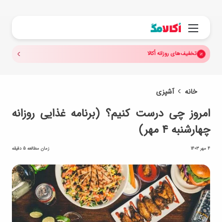
جستجو.
منو
تخفیف‌های روزانه اُکالا
خانه
آشپزی
امروز چی درست کنیم؟ (برنامه غذایی روزانه
چهارشنبه ۴ مهر)
4 مهر 1403
زمان مطالعه 5 دقیقه