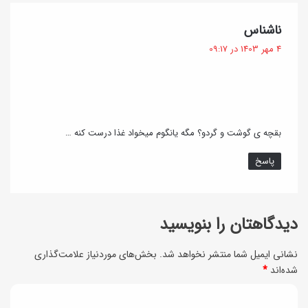
خ
ز
گ
ناشناس
ی
ف
4 مهر 1403 در 09:17
ص
ت
:
د
ه
ی
بقچه ی گوشت و گردو؟ مگه یانگوم میخواد غذا درست کنه …
م
پاسخ
؟
دیدگاهتان را بنویسید
نشانی ایمیل شما منتشر نخواهد شد.
بخش‌های موردنیاز علامت‌گذاری
شده‌اند
*
د