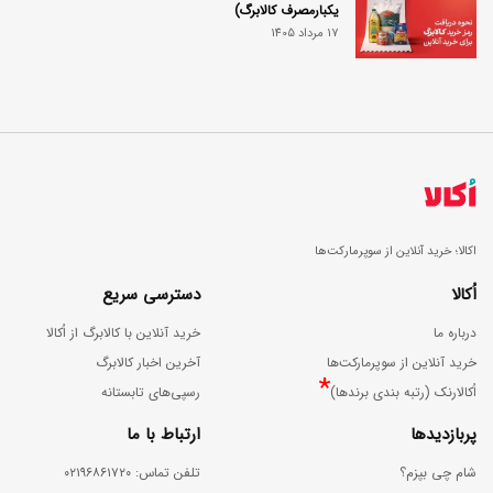
یکبارمصرف کالابرگ)
17 مرداد 1405
اکالا؛ خرید آنلاین از سوپرمارکت‌ها
اُکالا
دسترسی سریع
درباره ما
خرید آنلاین با کالابرگ از اُکالا
خرید آنلاین از سوپرمارکت‌ها
آخرین اخبار کالابرگ
*
اُکالارنک (رتبه بندی برندها)
رسپی‌های تابستانه
پربازدیدها
ارتباط با ما
شام چی بپزم؟
ﺗﻠﻔﻦ ﺗﻤﺎس: ۰۲۱۹۶۸۶۱۷۲۰