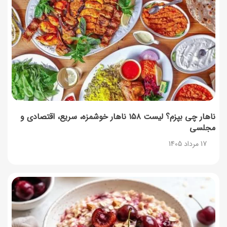
آموزش گام به گام برنامه شمیم کالابرگ
17 مرداد 1405
لیست شهرهای فعال اُکالا
17 مرداد 1405
روش‌های استعلام کالابرگ (فعال بودن و موجودی)
17 مرداد 1405
ناهار چی بپزم؟ لیست ۱۵۸ ناهار خوشمزه، سریع، اقتصادی و
مجلسی
راهنمای اعتراض به کالابرگ مرداد ۱۴۰۵ + شماره پشتیبانی
17 مرداد 1405
17 مرداد 1405
نحوه دریافت رمز خرید کالابرگ برای خرید آنلاین (رمز
یکبارمصرف کالابرگ)
17 مرداد 1405
طرز تهیه مارمالاد انجیر خوشرنگ+ نکات شکرک نزدن