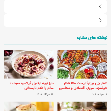
3
ر
چ
و
گ
ش
نوشته های مشابه
و
ک
ن
ا
ه
ر
س
ب
ر
ر
ک
د
ناهار چی بپزم؟ لیست ۱۵۸ ناهار
طرز تهیه اوتمیل گیلاس؛ صبحانه
ه
ی
خوشمزه، سریع، اقتصادی و مجلسی
سالم با طعم تابستانی
س
17 مرداد 1405
17 مرداد 1405
ب
ی
ر
ب
ا