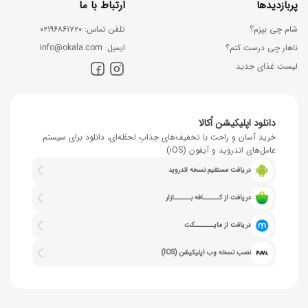
پربازدیدها
ارتباط با ما
شام چی بپزم؟
ﺗﻠﻔﻦ ﺗﻤﺎس: ۰۲۱۹۶۸۶۱۷۲۰
ناهار چی درست کنم؟
اﯾﻤﯿﻞ: info@okala.com
لیست غذای جدید
دانلود اپلیکیشن اُکالا
خرید آسان و راحت با تخفیف‌های جذابِ لحظه‌ای، دانلود برای سیستم
عامل‌های اندروید و آیفون (iOS)
دریافت مستقیم نسخه اندروید
دریافت از کــــــافه بــــــازار
دریافت از مایـــــــکت
نصب نسخه وب اپلیکیشن (IOS)