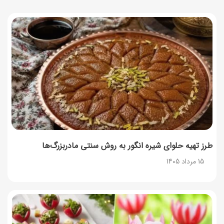
در مرداد
14 مرداد 1405
توصیه‌های مهم برای دفع انواع حشرات در خانه
14 مرداد 1405
طرز تهیه آلبالو شور خانگی؛ خوش‌رنگ و بدون کپک
14 مرداد 1405
طرز تهیه پنکیک با شیره انگور؛ صبحانه‌ای سالم و انرژی‌بخش
14 مرداد 1405
طرز تهیه حلوای شیره انگور به روش سنتی مادربزرگ‌ها
15 مرداد 1405
۳۵ لیست غذاهای جدید و متفاوت؛ برای ناهار و مهمانی
14 مرداد 1405
طرز تهیه پش ملبا (پیچ ملبا)؛ دسر کلاسیک هلو و بستنی
13 مرداد 1405