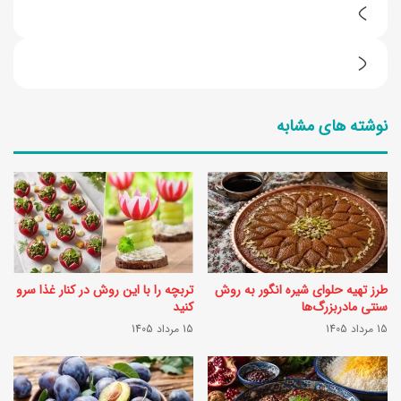
ر
و
ط
ش
ر
ن
نوشته های مشابه
ز
گ
ت
ه
ه
د
ی
ا
ه
ر
ب
ی
طرز تهیه حلوای شیره انگور به روش
تربچه را با این روش در کنار غذا سرو
م
ت
سنتی مادربزرگ‌ها
کنید
ب
15 مرداد 1405
15 مرداد 1405
و
چ
ت
ا
س