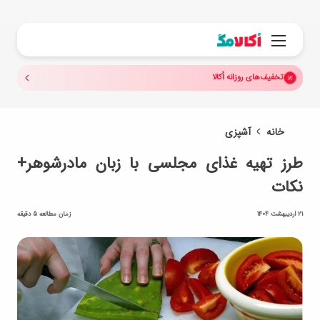
جستجو.
منو
تخفیف‌های روزانه اُکالا
خانه
آشپزی
طرز تهیه غذای مجلسی با زبان مادرشوهر+
نکات
21 اردیبهشت 1404
زمان مطالعه 5 دقیقه