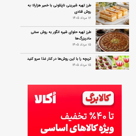
طرز تهیه شیرینی ناپلئونی با خمیر هزارلا؛ به
روش قنادی
16 مرداد 1405
طرز تهیه حلوای شیره انگور به روش سنتی
مادربزرگ‌ها
15 مرداد 1405
تربچه را با این روش‌ها در کنار غذا سرو کنید
15 مرداد 1405
طرز تهیه ماهی فسنجان شمالی به روش سنتی+
نکات روغن انداختن
14 مرداد 1405
۱۰ خواص آلو؛ فواید شگفت‌انگیز این میوه برای
سلامت بدن
14 مرداد 1405