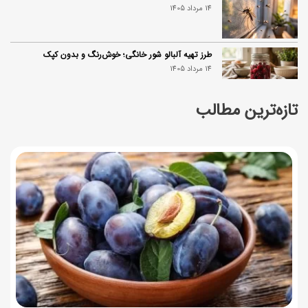
14 مرداد 1405
طرز تهیه آلبالو شور خانگی؛ خوش‌رنگ و بدون کپک
14 مرداد 1405
تازه‌ترین مطالب
طرز تهیه پنکیک با شیره انگور؛ صبحانه‌ای سالم و انرژی‌بخش
14 مرداد 1405
۳۵ لیست غذاهای جدید و متفاوت؛ برای ناهار و مهمانی
14 مرداد 1405
طرز تهیه پش ملبا (پیچ ملبا)؛ دسر کلاسیک هلو و بستنی
13 مرداد 1405
طرز تهیه حلوای بحرینی؛ دسر سنتی خاورمیانه‌ای