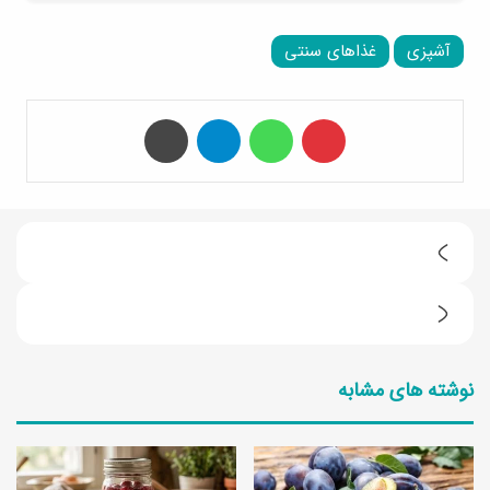
آشپزی
غذاهای سنتی
‫پین‌ترست
واتس آپ
تلگرام
چاپ
2
ط
ف
ر
س
ز
نوشته های مشابه
ن
ت
ج
ه
و
ی