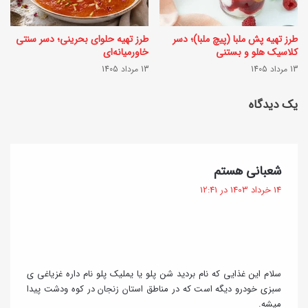
ن
ط
د
ع
طرز تهیه پش ملبا (پیچ ملبا)؛ دسر
طرز تهیه حلوای بحرینی؛ دسر سنتی
خ
م
کلاسیک هلو و بستنی
خاورمیانه‌ای
ی
13 مرداد 1405
13 مرداد 1405
ی
ل
م
یک دیدگاه
ی
ن
خ
ح
و
ص
گ
شعبانی هستم
ش
ر
ف
14 خرداد 1403 در 12:41
م
ت
ب
:
ز
ه
ه‌
ف
ت
ر
سلام این غذایی که نام بردید شن پلو یا یملیک پلو نام داره غزیاغی ی
ر
سبزی خودرو دیگه است که در مناطق استان زنجان در کوه ودشت پیدا
د
میشه.