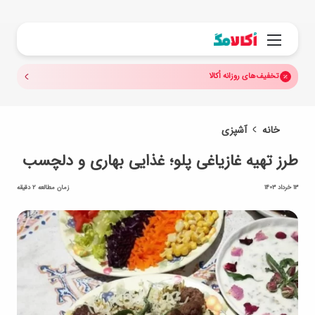
جستجو.
منو
تخفیف‌های روزانه اُکالا
خانه
آشپزی
طرز تهیه غازیاغی پلو؛ غذایی بهاری و دلچسب
13 خرداد 1403
زمان مطالعه 2 دقیقه