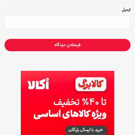
ی
ایمیل
ن
)