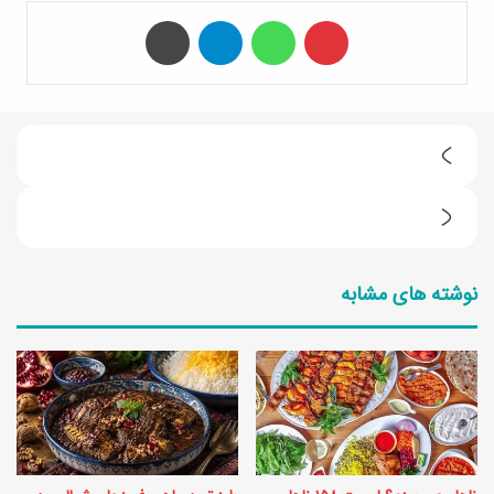
‫پین‌ترست
واتس آپ
تلگرام
چاپ
آ
ل
ا
ر
م
ژ
نوشته های مشابه
ر
ی
و
ب
ز
ه
ن
ا
ا
ر
ه
ی