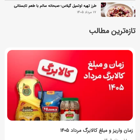
طرز تهیه اوتمیل گیلاس؛ صبحانه سالم با طعم تابستانی
17 مرداد 1405
تازه‌ترین مطالب
طرز تهیه محلبی انجیر؛ دسر خوشمزه با طعم انجیر تازه
17 مرداد 1405
طرز تهیه سوفله لیمو؛ دسر فرانسوی پف‌دار و خوش‌عطر
فرانسوی
17 مرداد 1405
چرا موجودی کالابرگ کم شده؟ (راهنمای پیگیری + رفع
مشکل)
17 مرداد 1405
ساخت فیلم سینمایی «Game of Thrones» رسماً تأیید شد
17 مرداد 1405
زمان واریز و مبلغ کالابرگ مرداد ۱۴۰۵