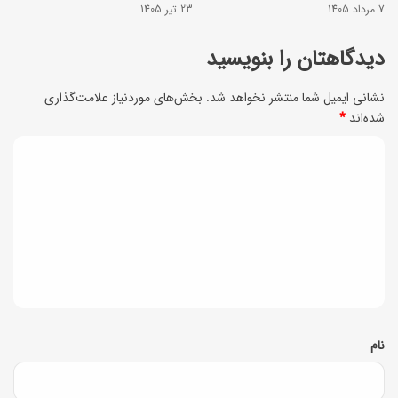
ه
7 مرداد 1405
23 تیر 1405
ت
ا
ی
دیدگاهتان را بنویسید
ر
ش
نشانی ایمیل شما منتشر نخواهد شد.
بخش‌های موردنیاز علامت‌گذاری
شده‌اند
*
ن
ب
د
ه
ی
2
د
2
گ
ف
ا
ر
ه
و
*
نام
ر
د