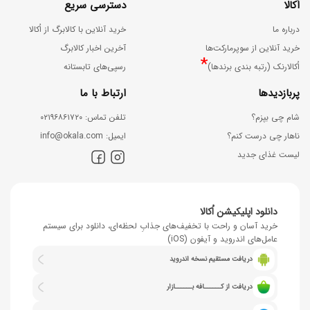
اُکالا
دسترسی سریع
درباره ما
خرید آنلاین با کالابرگ از اُکالا
خرید آنلاین از سوپرمارکت‌ها
آخرین اخبار کالابرگ
*
اُکالارنک (رتبه بندی برندها)
رسپی‌های تابستانه
پربازدیدها
ارتباط با ما
شام چی بپزم؟
ﺗﻠﻔﻦ ﺗﻤﺎس: ۰۲۱۹۶۸۶۱۷۲۰
ناهار چی درست کنم؟
اﯾﻤﯿﻞ: info@okala.com
لیست غذای جدید
دانلود اپلیکیشن اُکالا
خرید آسان و راحت با تخفیف‌های جذابِ لحظه‌ای، دانلود برای سیستم
عامل‌های اندروید و آیفون (iOS)
دریافت مستقیم نسخه اندروید
دریافت از کــــــافه بــــــازار