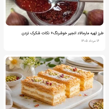
زمان شارژ کالابرگ تغییر کرد؛ جزئیات برنامه جدید واریز اعتبار
در مرداد
14 مرداد 1405
توصیه‌های مهم برای دفع انواع حشرات در خانه
14 مرداد 1405
طرز تهیه مارمالاد انجیر خوشرنگ+ نکات شکرک نزدن
16 مرداد 1405
طرز تهیه آلبالو شور خانگی؛ خوش‌رنگ و بدون کپک
14 مرداد 1405
طرز تهیه پنکیک با شیره انگور؛ صبحانه‌ای سالم و انرژی‌بخش
14 مرداد 1405
۳۵ لیست غذاهای جدید و متفاوت؛ برای ناهار و مهمانی
14 مرداد 1405