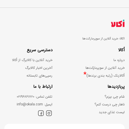
اکالا؛ خرید آنلاین از سوپرمارکت‌ها
اُکالا
دسترسی سریع
درباره ما
خرید آنلاین با کالابرگ از اُکالا
خرید آنلاین از سوپرمارکت‌ها
آخرین اخبار کالابرگ
*
اُکالارنک (رتبه بندی برندها)
رسپی‌های تابستانه
پربازدیدها
ارتباط با ما
شام چی بپزم؟
ﺗﻠﻔﻦ ﺗﻤﺎس: ۰۲۱۹۶۸۶۱۷۲۰
ناهار چی درست کنم؟
اﯾﻤﯿﻞ: info@okala.com
لیست غذای جدید