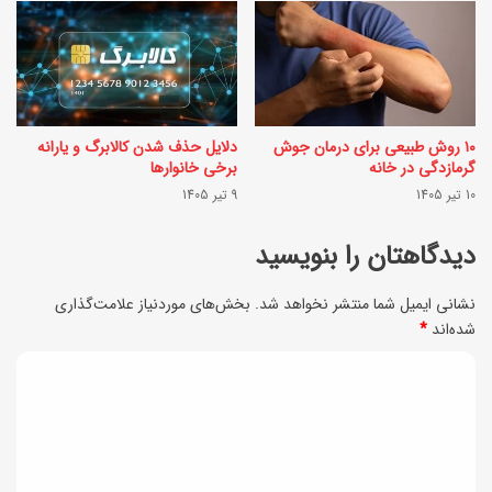
ی
ک
ت
س
ز
ب
ع
ر
۱۰ روش طبیعی برای درمان جوش
دلایل حذف شدن کالابرگ و یارانه
ف
ا
گرمازدگی در خانه
برخی خانوارها
ر
10 تیر 1405
9 تیر 1405
ی
ا
ت
دیدگاهتان را بنویسید
ن
م
ی
نشانی ایمیل شما منتشر نخواهد شد.
بخش‌های موردنیاز علامت‌گذاری
ا
شده‌اند
*
خ
ش
و
د
ا
ش
ی
د
م
ر
د
ز
ع
گ