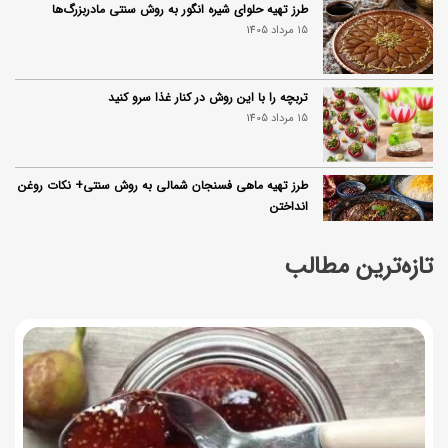
طرز تهیه حلوای شیره انگور به روش سنتی مادربزرگ‌ها
15 مرداد 1405
تربچه را با این روش در کنار غذا سرو کنید
15 مرداد 1405
طرز تهیه ماهی فسنجان شمالی به روش سنتی+ نکات روغن
انداختن
14 مرداد 1405
تازه‌ترین مطالب
۱۰ خواص آلو؛ فواید شگفت‌انگیز این میوه برای سلامت بدن
14 مرداد 1405
فردا ۱۵ مرداد کالابرگ این افراد واریز می‌شود
14 مرداد 1405