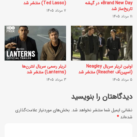
Brand New Day» در گیشه
(Ted Lasso) منتشر شد
س
ب
تاریخ‌ساز شد
7 مرداد 1405
ت
11 مرداد 1405
ه
؟
ر
و
ش
م
ج
اولین تریلر سریال Neagley
تریلر رسمی سریال لنترن‌ها
(اسپین‌آف Reacher) منتشر شد
(Lanterns) منتشر شد
ل
5 مرداد 1405
3 مرداد 1405
س
دیدگاهتان را بنویسید
ی
ب
نشانی ایمیل شما منتشر نخواهد شد.
بخش‌های موردنیاز علامت‌گذاری
ا
شده‌اند
*
ت
د
ک