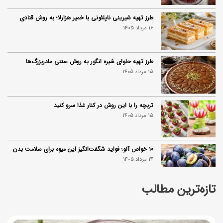
طرز تهیه شیرینی ناپلئونی با خمیر هزارلا؛ به روش قنادی
16 مرداد 1405
طرز تهیه حلوای شیره انگور به روش سنتی مادربزرگ‌ها
15 مرداد 1405
تربچه را با این روش در کنار غذا سرو کنید
15 مرداد 1405
۱۰ خواص آلو؛ فواید شگفت‌انگیز این میوه برای سلامت بدن
14 مرداد 1405
تازه‌ترین مطالب
فردا ۱۵ مرداد کالابرگ این افراد واریز می‌شود
14 مرداد 1405