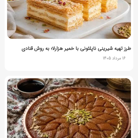
طرز تهیه پش ملبا (پیچ ملبا)؛ دسر کلاسیک هلو و بستنی
13 مرداد 1405
طرز تهیه شیرینی ناپلئونی با خمیر هزارلا؛ به روش قنادی
16 مرداد 1405