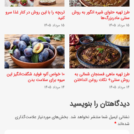
ر
د
غ
طرز تهیه حلوای شیره انگور به روش
تربچه را با این روش در کنار غذا سرو
؛
سنتی مادربزرگ‌ها
کنید
و
س
15 مرداد 1405
15 مرداد 1405
ت
ا
ر
د
ه
ه
ف
و
ر
ف
طرز تهیه ماهی فسنجان شمالی به
۱۰ خواص آلو؛ فواید شگفت‌انگیز این
ن
و
روش سنتی+ نکات روغن انداختن
میوه برای سلامت بدن
گ
14 مرداد 1405
14 مرداد 1405
ر
ی
ی
دیدگاهتان را بنویسید
؛
م
نشانی ایمیل شما منتشر نخواهد شد.
بخش‌های موردنیاز علامت‌گذاری
شده‌اند
*
ن