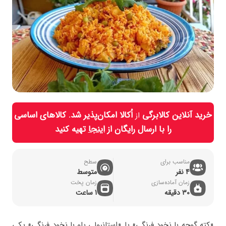
خرید آنلاین کالابرگی
اُکالا امکان‌پذیر شد. کالاهای اساسی
از
را با ارسال رایگان از
اینجا
تهیه کنید
مناسب برای
سطح
4 نفر
متوسط
زمان آماده‌سازی
زمان پخت
30 دقیقه
1 ساعت
«کته گوجه با نخود فرنگی» یا «استانبولی پلو با نخود فرنگی» یکی