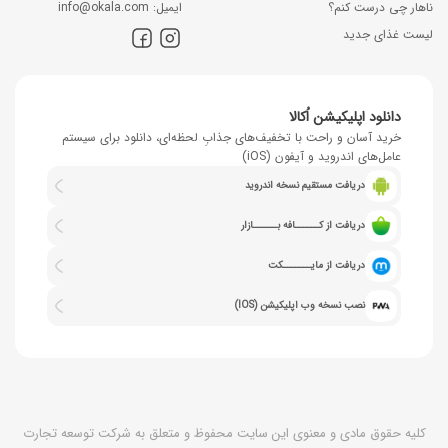
ناهار چی درست کنم؟
اﯾﻤﯿﻞ: info@okala.com
لیست غذای جدید
دانلود اپلیکیشن اُکالا
خرید آسان و راحت با تخفیف‌های جذابِ لحظه‌ای، دانلود برای سیستم
عامل‌های اندروید و آیفون (iOS)
دریافت مستقیم نسخه اندروید
دریافت از کــــــافه بــــــازار
دریافت از مایـــــــکت
نصب نسخه وب اپلیکیشن (IOS)
کلیه حقوق مادی و معنوی این سایت محفوظ و متعلق به شرکت توسعه تجارت