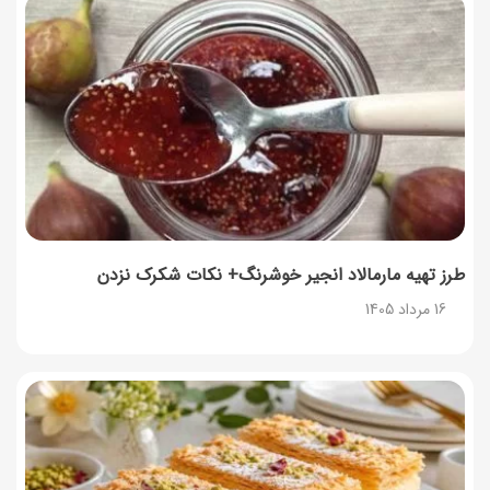
زمان شارژ کالابرگ تغییر کرد؛ جزئیات برنامه جدید واریز اعتبار
در مرداد
14 مرداد 1405
توصیه‌های مهم برای دفع انواع حشرات در خانه
14 مرداد 1405
طرز تهیه آلبالو شور خانگی؛ خوش‌رنگ و بدون کپک
14 مرداد 1405
طرز تهیه مارمالاد انجیر خوشرنگ+ نکات شکرک نزدن
16 مرداد 1405
طرز تهیه پنکیک با شیره انگور؛ صبحانه‌ای سالم و انرژی‌بخش
14 مرداد 1405
۳۵ لیست غذاهای جدید و متفاوت؛ برای ناهار و مهمانی
14 مرداد 1405