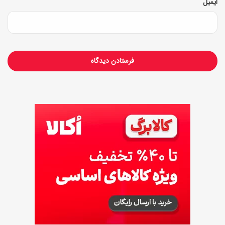
ر
ایمیل
m
ر
e
س
)
ی
ق
س
م
ت
ا
و
ل
)