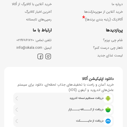
درباره ما
خرید آنلاین با کالابرگ از اُکالا
خرید آنلاین از سوپرمارکت‌ها
آخرین اخبار کالابرگ
*
اُکالارنک (رتبه بندی برندها)
رسپی‌های تابستانه
پربازدیدها
ارتباط با ما
شام چی بپزم؟
ﺗﻠﻔﻦ ﺗﻤﺎس: ۰۲۱۹۶۸۶۱۷۲۰
ناهار چی درست کنم؟
اﯾﻤﯿﻞ: info@okala.com
لیست غذای جدید
دانلود اپلیکیشن اُکالا
خرید آسان و راحت با تخفیف‌های جذابِ لحظه‌ای، دانلود برای سیستم
عامل‌های اندروید و آیفون (iOS)
دریافت مستقیم نسخه اندروید
دریافت از کــــــافه بــــــازار
دریافت از مایـــــــکت