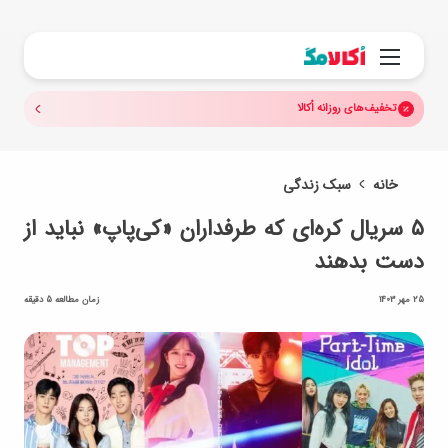
جستجو.
منو
تخفیف‌های روزانه اُکالا
خانه
سبک زندگی
۵ سریال کره‌ای که طرفداران «کی‌پاپ» نباید از
دست بدهند
25 مهر 1403
زمان مطالعه 5 دقیقه