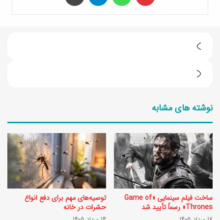
ف
ص
6
ل
ت
3
نوشته های مشابه
ا
ج
ا
و
ز
ک
ب
ر
ه
۲
ت
؛
ساخت فیلم سینمایی «Game of
توصیه‌های مهم برای دفع انواع
ر
ج
Thrones» رسماً تأیید شد
حشرات در خانه
ی
17 مرداد 1405
14 مرداد 1405