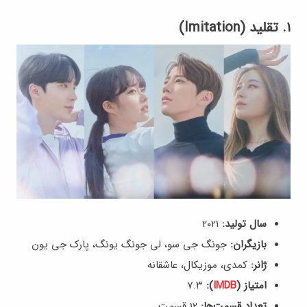
۱. تقلید (Imitation)
سال تولید:
2021
بازیگران:
جونگ جی سو، لی جونگ یونگ، پارک جی یون
ژانر:
کمدی، موزیکال، عاشقانه
امتیاز (
IMDB
):
7.۳
تعداد قسمت‌ها:
12 قسمت