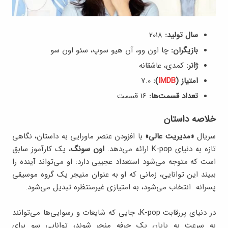
سال تولید:
2018
بازیگران:
چا اون وو، آن هیو سوپ، سئو اون سو
ژانر:
کمدی، عاشقانه
امتیاز (
IMDB
):
7.۰
تعداد قسمت‌ها:
16 قسمت
خلاصه داستان
سریال
«مدیریت عالی»
با افزودن عنصر ماورایی به داستان، نگاهی
تازه به دنیای K-pop ارائه می‌دهد.
اون سونگ
، یک کارآموز سابق
است که متوجه می‌شود استعداد عجیبی دارد: او می‌تواند آینده را
ببیند این توانایی، زمانی که او به عنوان منیجر یک گروه موسیقی
پسرانه‌ انتخاب می‌شود، به امتیازی غیرمنتظره تبدیل می‌شود.
در دنیای پررقابت K-pop، جایی که شایعات و رسوایی‌ها می‌توانند
به سرعت به پایان یک حرفه منجر شوند، توانایی سو برای