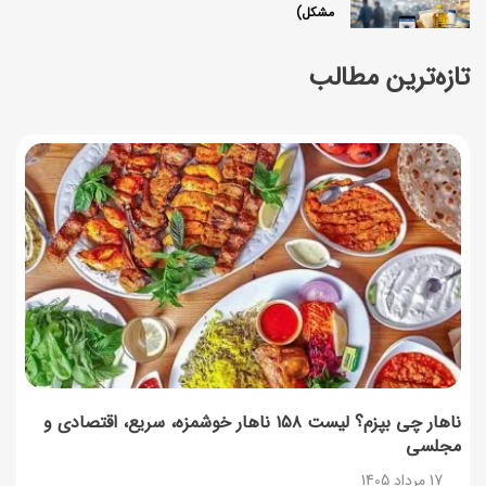
مشکل)
17 مرداد 1405
تازه‌ترین مطالب
ساخت فیلم سینمایی «Game of Thrones» رسماً تأیید شد
17 مرداد 1405
آموزش گام به گام برنامه شمیم کالابرگ
17 مرداد 1405
لیست شهرهای فعال اُکالا
17 مرداد 1405
روش‌های استعلام کالابرگ (فعال بودن و موجودی)
17 مرداد 1405
ناهار چی بپزم؟ لیست ۱۵۸ ناهار خوشمزه، سریع، اقتصادی و
مجلسی
راهنمای اعتراض به کالابرگ مرداد ۱۴۰۵ + شماره پشتیبانی
17 مرداد 1405