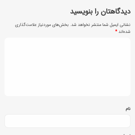
م
-
دیدگاهتان را بنویسید
ع
ه
ر
نشانی ایمیل شما منتشر نخواهد شد.
بخش‌های موردنیاز علامت‌گذاری
ی
ف
شده‌اند
*
(
ی
د
ب
م
ی
ا
ه
د
ز
م
ی
گ
ا
گ
ا
ن
ر
ا
ه
M
ن
*
نام
y
و
N
ب
a