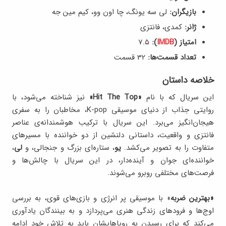
بازیگران:
لی سه یونگ، چا اون وو، کیم مین جه
ژانر:
کمدی، فانتزی
امتیاز (
IMDB
):
7.۵
تعداد قسمت‌ها:
32 قسمت
خلاصه داستان
این سریال که با نام
«Hit The Top»
نیز شناخته می‌شود، با
روایتی جذاب از دنیای موسیقی K-pop، مخاطبان را به سفری
هیجان‌انگیز می‌برد. این سریال با ترکیب هوشمندانه‌ی عناصر
فانتزی و واقعیت، داستانی دلنشین از دو خواننده با مسیرهای
متفاوت را به تصویر می‌کشد.
یو
، ستاره‌ای بزرگ و جنجالی، و
لی
،
خواننده‌ای جوان و آینده‌دار، در این سریال با چالش‌ها و
فرصت‌های مختلفی روبرو می‌شوند.
«بهترین ضربه
» با موسیقی پر انرژی و بازی‌های قوی، به بررسی
اوج‌ها و فرودهای زندگی هنری می‌پردازد و به بینندگان یادآوری
می‌کند که برای رسیدن به رویاهایشان باید به تلاش خود ادامه