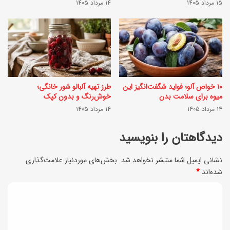
15 مرداد 1405
14 مرداد 1405
ن
ا
د
ر
ل
چ
م
ی
ه
ن
۱۰ خواص آلو؛ فواید شگفت‌انگیز این
طرز تهیه آلبالو شور خانگی؛
ب
ب
میوه برای سلامت بدن
خوش‌رنگ و بدون کپک
ر
14 مرداد 1405
14 مرداد 1405
ر
گ
ا
دیدگاهتان را بنویسید
م
ی
و
نشانی ایمیل شما منتشر نخواهد شد.
بخش‌های موردنیاز علامت‌گذاری
ی
شده‌اند
*
م
ک
ث
د
ع
ل
ی
ص
م
ر
د