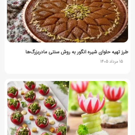
طرز تهیه آلبالو شور خانگی؛ خوش‌رنگ و بدون کپک
14 مرداد 1405
طرز تهیه پنکیک با شیره انگور؛ صبحانه‌ای سالم و انرژی‌بخش
14 مرداد 1405
طرز تهیه حلوای شیره انگور به روش سنتی مادربزرگ‌ها
15 مرداد 1405
۳۵ لیست غذاهای جدید و متفاوت؛ برای ناهار و مهمانی
14 مرداد 1405
طرز تهیه پش ملبا (پیچ ملبا)؛ دسر کلاسیک هلو و بستنی
13 مرداد 1405
طرز تهیه حلوای بحرینی؛ دسر سنتی خاورمیانه‌ای
13 مرداد 1405