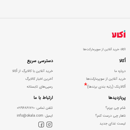
اکالا؛ خرید آنلاین از سوپرمارکت‌ها
اُکالا
دسترسی سریع
درباره ما
خرید آنلاین با کالابرگ از اُکالا
خرید آنلاین از سوپرمارکت‌ها
آخرین اخبار کالابرگ
*
اُکالارنک (رتبه بندی برندها)
رسپی‌های تابستانه
پربازدیدها
ارتباط با ما
شام چی بپزم؟
ﺗﻠﻔﻦ ﺗﻤﺎس: ۰۲۱۹۶۸۶۱۷۲۰
ناهار چی درست کنم؟
اﯾﻤﯿﻞ: info@okala.com
لیست غذای جدید