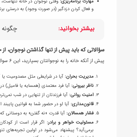
مهارت برنامه‌ریزی:
وقتی نوجوان در خانه تنهاست، ب
و فعال کردن دزدگیر (در صورت وجود) به درستی برنام
بیشتر بخوانید:
چگونه 
سؤالاتی که باید پیش از تنها گذاشتن نوجوان، از 
پیش از آنکه خانه را به نوجوانتان بسپارید، این ۶ سوال را از خود بپرسید:
مدیریت بحران:
آیا در شرایطی مثل مصدومیت یا آت
ناظر بیرونی:
آیا فرد معتمدی (همسایه یا فامیل) در
امنیت روانی:
آیا فرزندتان از تنهایی در شب نمی‌ترس
قانون‌مداری:
آیا او در حضور شما به قوانین پایبند 
فشار همسالان:
آیا قدرت «نه گفتن» به دوستانی که 
مسئولیت خواهر و برادر:
اگر قرار است از کودکا
برمی‌آید؟ پیشنهاد می‌شود در اولین تجربه‌های تنه