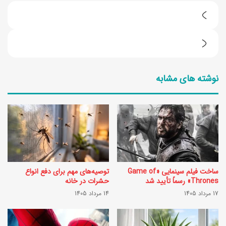
ب
ا
ط
د
ر
م
نوشته های مشابه
ز
ج
ت
ا
ه
ن
ی
ک
ه
ب
ب
ا
ساخت فیلم سینمایی «Game of
توصیه‌های مهم برای دفع انواع
ی
ب
Thrones» رسماً تأیید شد
حشرات در خانه
س
17 مرداد 1405
14 مرداد 1405
ی
ک
و
و