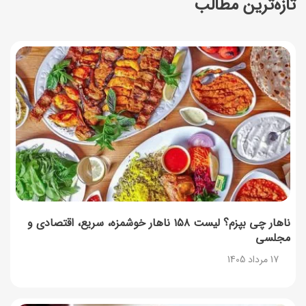
تازه‌ترین مطالب
ساخت فیلم سینمایی «Game of Thrones» رسماً تأیید شد
17 مرداد 1405
آموزش گام به گام برنامه شمیم کالابرگ
17 مرداد 1405
لیست شهرهای فعال اُکالا
17 مرداد 1405
روش‌های استعلام کالابرگ (فعال بودن و موجودی)
17 مرداد 1405
ناهار چی بپزم؟ لیست ۱۵۸ ناهار خوشمزه، سریع، اقتصادی و
مجلسی
راهنمای اعتراض به کالابرگ مرداد ۱۴۰۵ + شماره پشتیبانی
17 مرداد 1405
17 مرداد 1405