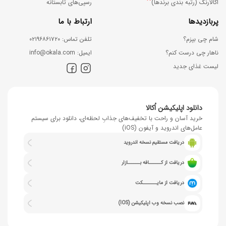
*
اُکالارنک (رتبه بندی برندها)
رسپی‌های تابستانه
پربازدیدها
ارتباط با ما
شام چی بپزم؟
ﺗﻠﻔﻦ ﺗﻤﺎس: ۰۲۱۹۶۸۶۱۷۲۰
ناهار چی درست کنم؟
اﯾﻤﯿﻞ: info@okala.com
لیست غذای جدید
دانلود اپلیکیشن اُکالا
خرید آسان و راحت با تخفیف‌های جذابِ لحظه‌ای، دانلود برای سیستم
عامل‌های اندروید و آیفون (iOS)
دریافت مستقیم نسخه اندروید
دریافت از کــــــافه بــــــازار
دریافت از مایـــــــکت
نصب نسخه وب اپلیکیشن (IOS)