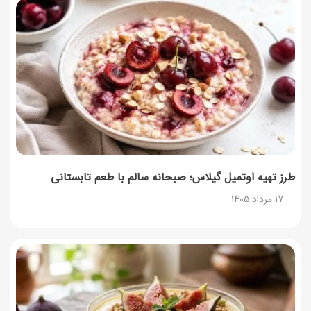
نحوه دریافت رمز خرید کالابرگ برای خرید آنلاین (رمز
یکبارمصرف کالابرگ)
17 مرداد 1405
طرز تهیه مارمالاد انجیر خوشرنگ+ نکات شکرک نزدن
16 مرداد 1405
طرز تهیه اوتمیل گیلاس؛ صبحانه سالم با طعم تابستانی
17 مرداد 1405