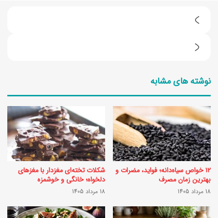
ا
ی
ب
د
س
ه‌
نوشته های مشابه
ت
ه
ن
ا
ی
ی
ز
ش
غ
ی
ا
ک
۱۲ خواص سیاه‌دانه؛ فواید، مضرات و
شکلات تخته‌ای مغزدار با مغزهای
ل‌
ا
بهترین زمان مصرف
دلخواه؛ خانگی و خوشمزه
ا
18 مرداد 1405
18 مرداد 1405
س
خ
ت