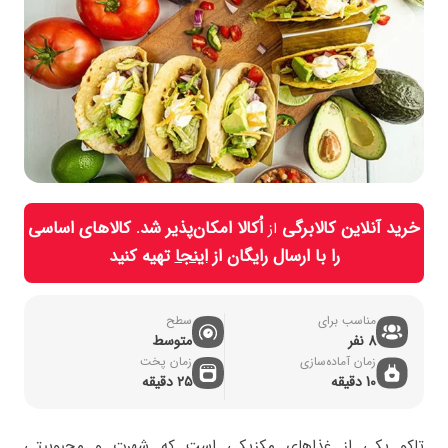
خرید آنلاین کالابرگی
اُکالا امکان‌پذیر شد. کالاهای اساسی
از
را با ارسال رایگان از
اینجا
تهیه کنید
مناسب برای
سطح
8 نفر
متوسط
زمان آماده‌سازی
زمان پخت
10 دقیقه
۲۵ دقیقه
تاکو یکی از غذاهای مکزیکی است که شهرت و محبوبیتی