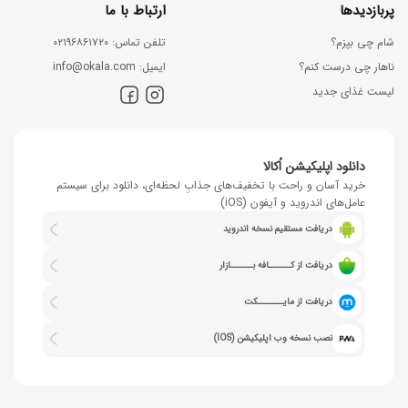
پربازدیدها
ارتباط با ما
شام چی بپزم؟
ﺗﻠﻔﻦ ﺗﻤﺎس: ۰۲۱۹۶۸۶۱۷۲۰
ناهار چی درست کنم؟
اﯾﻤﯿﻞ: info@okala.com
لیست غذای جدید
دانلود اپلیکیشن اُکالا
خرید آسان و راحت با تخفیف‌های جذابِ لحظه‌ای، دانلود برای سیستم
عامل‌های اندروید و آیفون (iOS)
دریافت مستقیم نسخه اندروید
دریافت از کــــــافه بــــــازار
دریافت از مایـــــــکت
نصب نسخه وب اپلیکیشن (IOS)