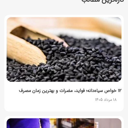
طرز تهیه سالاد انجیر و پنیر به ۳ روش؛ ساده، مجلسی و
خوشمزه
18 مرداد 1405
زمان واریز و مبلغ کالابرگ مرداد ۱۴۰۵
18 مرداد 1405
راهنمای اعتراض به کالابرگ مرداد ۱۴۰۵ + شماره پشتیبانی
18 مرداد 1405
گردو را با چه دستگاهی آسیاب کنیم که روغن نیندازد؟
17 مرداد 1405
۱۲ خواص سیاه‌دانه؛ فواید، مضرات و بهترین زمان مصرف
18 مرداد 1405
ناهار چی بپزم؟ لیست ۱۵۸ ناهار خوشمزه، سریع، اقتصادی و
مجلسی
17 مرداد 1405
طرز تهیه اوتمیل گیلاس؛ صبحانه سالم با طعم تابستانی