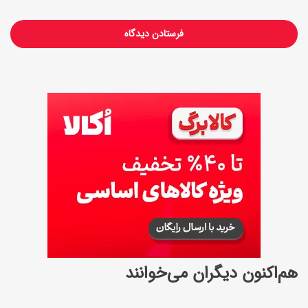
ا
ی
ف
ل
ز
ر
و
و
د
ز
ن
م
ی
ر
ه
هم‌اکنون دیگران می‌خوانند