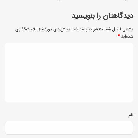
ن
ا
ز
دیدگاهتان را بنویسید
ه
د
ا
نشانی ایمیل شما منتشر نخواهد شد.
بخش‌های موردنیاز علامت‌گذاری
ی
شده‌اند
*
ر
ک
م
د
ا
ج
ی
س
ل
ت
د
س
گ
ی
ا
و
ه
خ
*
نام
و
ش
م