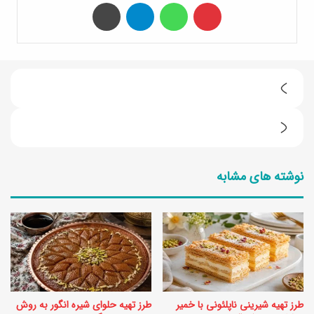
‫پین‌ترست
واتس آپ
تلگرام
چاپ
1
0
ط
ع
ر
ل
نوشته های مشابه
ز
ا
ت
م
ه
ت
ی
ک
ه
ه
خ
ن
طرز تهیه شیرینی ناپلئونی با خمیر
طرز تهیه حلوای شیره انگور به روش
و