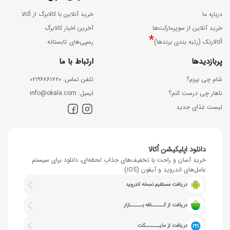
درباره ما
خرید آنلاین با کالابرگ از اُکالا
خرید آنلاین از سوپرمارکت‌ها
آخرین اخبار کالابرگ
*
اُکالارنک (رتبه بندی برندها)
رسپی‌های تابستانه
پربازدیدها
ارتباط با ما
شام چی بپزم؟
ﺗﻠﻔﻦ ﺗﻤﺎس: ۰۲۱۹۶۸۶۱۷۲۰
ناهار چی درست کنم؟
اﯾﻤﯿﻞ: info@okala.com
لیست غذای جدید
دانلود اپلیکیشن اُکالا
خرید آسان و راحت با تخفیف‌های جذابِ لحظه‌ای، دانلود برای سیستم
عامل‌های اندروید و آیفون (iOS)
دریافت مستقیم نسخه اندروید
دریافت از کــــــافه بــــــازار
دریافت از مایـــــــکت