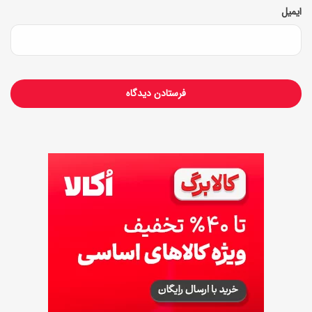
ایمیل
ز
ه
)