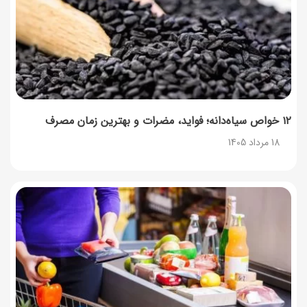
راهنمای اعتراض به کالابرگ مرداد ۱۴۰۵ + شماره پشتیبانی
18 مرداد 1405
گردو را با چه دستگاهی آسیاب کنیم که روغن نیندازد؟
17 مرداد 1405
۱۲ خواص سیاه‌دانه؛ فواید، مضرات و بهترین زمان مصرف
18 مرداد 1405
ناهار چی بپزم؟ لیست ۱۵۸ ناهار خوشمزه، سریع، اقتصادی و
مجلسی
17 مرداد 1405
طرز تهیه اوتمیل گیلاس؛ صبحانه سالم با طعم تابستانی
17 مرداد 1405
طرز تهیه محلبی انجیر؛ دسر خوشمزه با طعم انجیر تازه
17 مرداد 1405