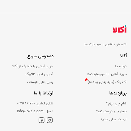
اکالا؛ خرید آنلاین از سوپرمارکت‌ها
اُکالا
دسترسی سریع
درباره ما
خرید آنلاین با کالابرگ از اُکالا
خرید آنلاین از سوپرمارکت‌ها
آخرین اخبار کالابرگ
*
اُکالارنک (رتبه بندی برندها)
رسپی‌های تابستانه
پربازدیدها
ارتباط با ما
شام چی بپزم؟
ﺗﻠﻔﻦ ﺗﻤﺎس: ۰۲۱۹۶۸۶۱۷۲۰
ناهار چی درست کنم؟
اﯾﻤﯿﻞ: info@okala.com
لیست غذای جدید