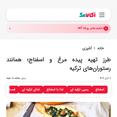
جستجو.
منو
تخفیف‌های روزانه اُکالا
خانه
آشپزی
طرز تهیه پیده مرغ و اسفناج؛ همانند
رستوران‌های ترکیه
7 آبان 1403
زمان مطالعه 5 دقیقه
اسفناج
رسپی‌ ترکیه ای
غذا با اسفناج
غذای ترکیه‌ ای
فست‌فود و فی