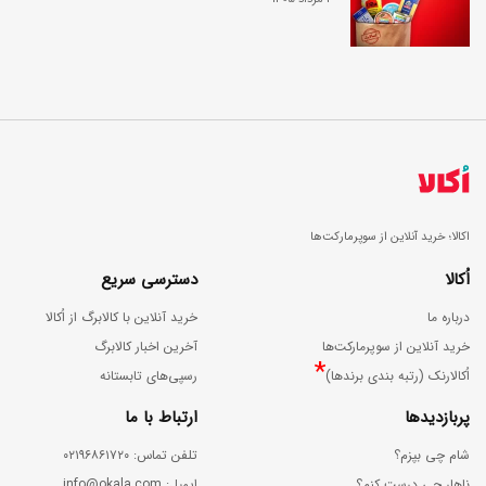
اکالا؛ خرید آنلاین از سوپرمارکت‌ها
اُکالا
دسترسی سریع
درباره ما
خرید آنلاین با کالابرگ از اُکالا
خرید آنلاین از سوپرمارکت‌ها
آخرین اخبار کالابرگ
*
اُکالارنک (رتبه بندی برندها)
رسپی‌های تابستانه
پربازدیدها
ارتباط با ما
شام چی بپزم؟
ﺗﻠﻔﻦ ﺗﻤﺎس: ۰۲۱۹۶۸۶۱۷۲۰
ناهار چی درست کنم؟
اﯾﻤﯿﻞ: info@okala.com