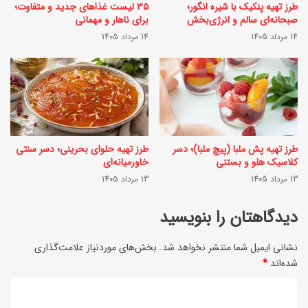
م
طرز تهیه پنکیک با شیره انگور؛
۳۵ لیست غذاهای جدید و متفاوت؛
ل
صبحانه‌ای سالم و انرژی‌بخش
برای ناهار و مهمانی
ا
ب
14 مرداد 1405
14 مرداد 1405
ن
ک
ت
ه
و
ض
ت
ر
ر
ب
طرز تهیه پش ملبا (پیچ ملبا)؛ دسر
طرز تهیه حلوای بحرینی؛ دسر سنتی
ن
ا
کلاسیک هلو و بستنی
خاورمیانه‌ای
د
13 مرداد 1405
13 مرداد 1405
ن
1
آ
دیدگاهتان را بنویسید
4
ن
0
نشانی ایمیل شما منتشر نخواهد شد.
بخش‌های موردنیاز علامت‌گذاری
ر
شده‌اند
*
3
ا
؛
د
ه