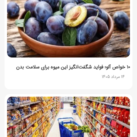
14 مرداد 1405
طرز تهیه پش ملبا (پیچ ملبا)؛ دسر کلاسیک هلو و بستنی
13 مرداد 1405
طرز تهیه حلوای بحرینی؛ دسر سنتی خاورمیانه‌ای
13 مرداد 1405
۱۰ خواص آلو؛ فواید شگفت‌انگیز این میوه برای سلامت بدن
14 مرداد 1405
آموزش کامل نگهداری و تکثیر گیاه آلوئه‌ورا
12 مرداد 1405
همه‌چیز درباره خواص چای سبز، میزان مصرف و عوارض آن
12 مرداد 1405
طرز تهیه مافین آلبالو با بافت نرم و اسفنجی