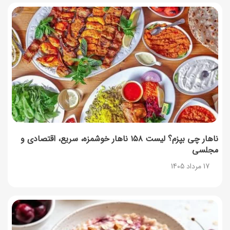
آموزش گام به گام برنامه شمیم کالابرگ
17 مرداد 1405
لیست شهرهای فعال اُکالا
17 مرداد 1405
روش‌های استعلام کالابرگ (فعال بودن و موجودی)
17 مرداد 1405
ناهار چی بپزم؟ لیست ۱۵۸ ناهار خوشمزه، سریع، اقتصادی و
مجلسی
راهنمای اعتراض به کالابرگ مرداد ۱۴۰۵ + شماره پشتیبانی
17 مرداد 1405
17 مرداد 1405
نحوه دریافت رمز خرید کالابرگ برای خرید آنلاین (رمز
یکبارمصرف کالابرگ)
17 مرداد 1405