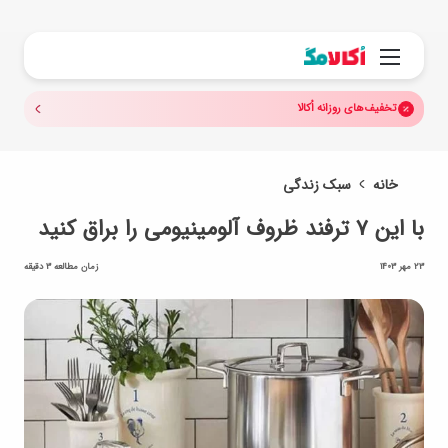
جستجو.
منو
تخفیف‌های روزانه اُکالا
خانه
سبک زندگی
با این ۷ ترفند ظروف آلومینیومی را براق کنید
23 مهر 1403
زمان مطالعه 3 دقیقه