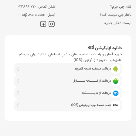
شام چی بپزم؟
ﺗﻠﻔﻦ ﺗﻤﺎس: ۰۲۱۹۶۸۶۱۷۲۰
ناهار چی درست کنم؟
اﯾﻤﯿﻞ: info@okala.com
لیست غذای جدید
دانلود اپلیکیشن اُکالا
خرید آسان و راحت با تخفیف‌های جذابِ لحظه‌ای، دانلود برای سیستم
عامل‌های اندروید و آیفون (iOS)
دریافت مستقیم نسخه اندروید
دریافت از کــــــافه بــــــازار
دریافت از مایـــــــکت
نصب نسخه وب اپلیکیشن (IOS)