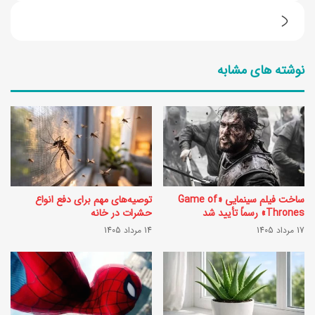
د
ر
ی
ا
د
نوشته های مشابه
ز
ت
ت
ر
ر
ی
د
ن
ش
م
د
د
ساخت فیلم سینمایی «Game of
توصیه‌های مهم برای دفع انواع
ن
ل‌
Thrones» رسماً تأیید شد
حشرات در خانه
خ
17 مرداد 1405
14 مرداد 1405
ه
ی
ا
ا
ی
ر
م