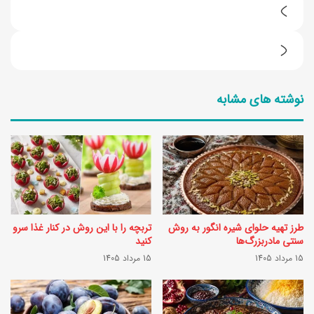
2
ط
ط
ر
ر
ز
نوشته های مشابه
ز
ت
ت
ه
ه
ی
ی
ه
ه
ح
ن
ل
طرز تهیه حلوای شیره انگور به روش
تربچه را با این روش در کنار غذا سرو
ق
و
سنتی مادربزرگ‌ها
کنید
ل
15 مرداد 1405
15 مرداد 1405
ا
خ
ی
ا
گ