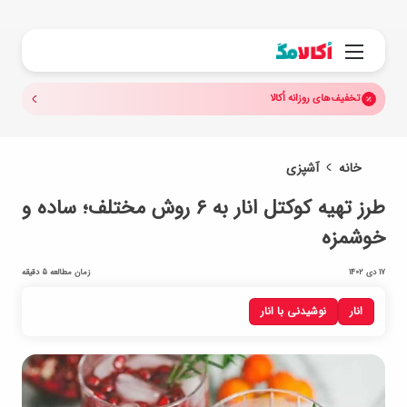
جستجو.
منو
تخفیف‌های روزانه اُکالا
خانه
آشپزی
طرز تهیه کوکتل انار به ۶ روش مختلف؛ ساده و
خوشمزه
17 دی 1402
زمان مطالعه 5 دقیقه
انار
نوشیدنی با انار