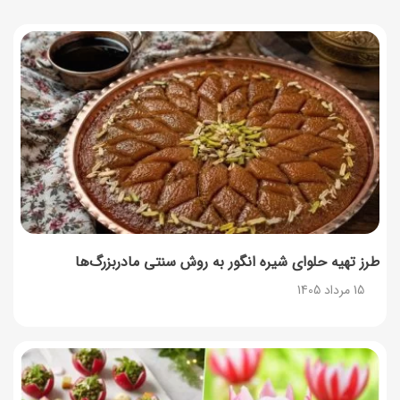
در مرداد
14 مرداد 1405
توصیه‌های مهم برای دفع انواع حشرات در خانه
14 مرداد 1405
طرز تهیه آلبالو شور خانگی؛ خوش‌رنگ و بدون کپک
14 مرداد 1405
طرز تهیه پنکیک با شیره انگور؛ صبحانه‌ای سالم و انرژی‌بخش
14 مرداد 1405
طرز تهیه حلوای شیره انگور به روش سنتی مادربزرگ‌ها
15 مرداد 1405
۳۵ لیست غذاهای جدید و متفاوت؛ برای ناهار و مهمانی
14 مرداد 1405
طرز تهیه پش ملبا (پیچ ملبا)؛ دسر کلاسیک هلو و بستنی
13 مرداد 1405