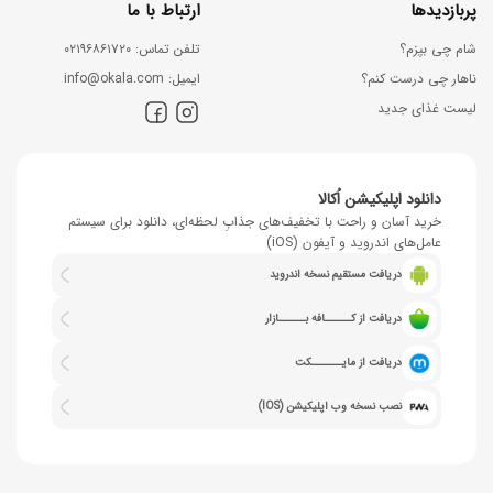
پربازدیدها
ارتباط با ما
شام چی بپزم؟
ﺗﻠﻔﻦ ﺗﻤﺎس: ۰۲۱۹۶۸۶۱۷۲۰
ناهار چی درست کنم؟
اﯾﻤﯿﻞ: info@okala.com
لیست غذای جدید
دانلود اپلیکیشن اُکالا
خرید آسان و راحت با تخفیف‌های جذابِ لحظه‌ای، دانلود برای سیستم
عامل‌های اندروید و آیفون (iOS)
دریافت مستقیم نسخه اندروید
دریافت از کــــــافه بــــــازار
دریافت از مایـــــــکت
نصب نسخه وب اپلیکیشن (IOS)