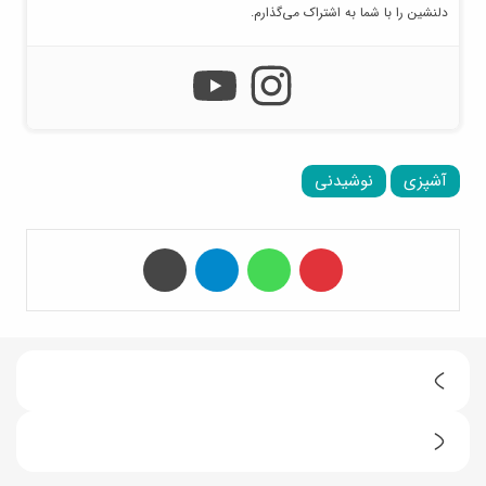
دلنشین را با شما به اشتراک می‌گذارم.
آشپزی
نوشیدنی
‫پین‌ترست
واتس آپ
تلگرام
چاپ
ط
ر
ط
ز
ر