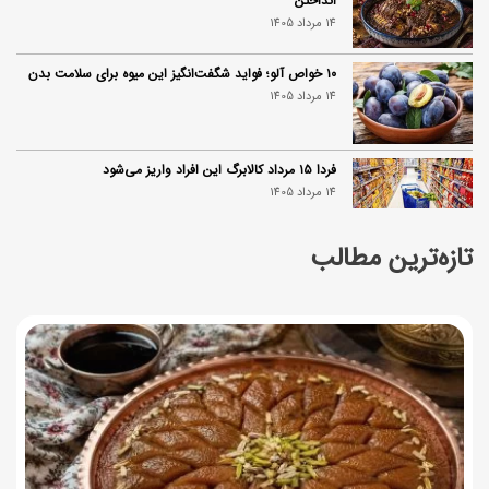
انداختن
14 مرداد 1405
۱۰ خواص آلو؛ فواید شگفت‌انگیز این میوه برای سلامت بدن
14 مرداد 1405
فردا ۱۵ مرداد کالابرگ این افراد واریز می‌شود
14 مرداد 1405
تازه‌ترین مطالب
زمان شارژ کالابرگ تغییر کرد؛ جزئیات برنامه جدید واریز اعتبار
در مرداد
14 مرداد 1405
توصیه‌های مهم برای دفع انواع حشرات در خانه
14 مرداد 1405
طرز تهیه آلبالو شور خانگی؛ خوش‌رنگ و بدون کپک
14 مرداد 1405