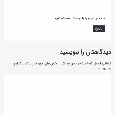
ه
م
م
ج
ر
سلام ایا لیمو را با پوست استفاده کنیم
ا
ا
پاسخ
ا
ه
ف
ع
ت
ک
دیدگاهتان را بنویسید
ا
س
نشانی ایمیل شما منتشر نخواهد شد.
بخش‌های موردنیاز علامت‌گذاری
د
و
شده‌اند
*
ن
ن
د
ک
ی
ا
د
ت
گ
ک