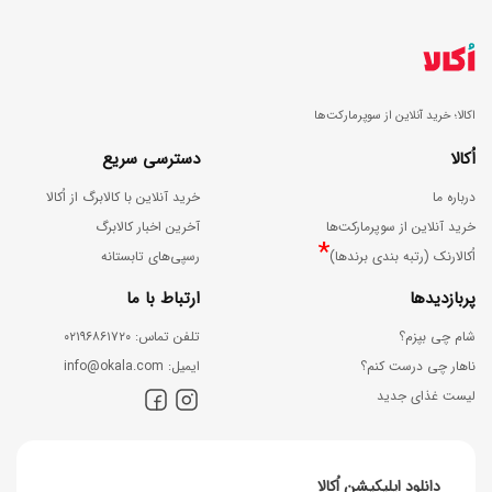
اکالا؛ خرید آنلاین از سوپرمارکت‌ها
اُکالا
دسترسی سریع
درباره ما
خرید آنلاین با کالابرگ از اُکالا
خرید آنلاین از سوپرمارکت‌ها
آخرین اخبار کالابرگ
*
اُکالارنک (رتبه بندی برندها)
رسپی‌های تابستانه
پربازدیدها
ارتباط با ما
شام چی بپزم؟
ﺗﻠﻔﻦ ﺗﻤﺎس: ۰۲۱۹۶۸۶۱۷۲۰
ناهار چی درست کنم؟
اﯾﻤﯿﻞ: info@okala.com
لیست غذای جدید
دانلود اپلیکیشن اُکالا