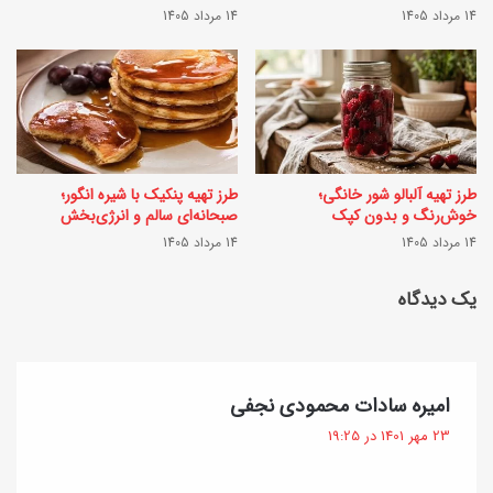
ن
14 مرداد 1405
14 مرداد 1405
ی
گ
ب
ی
ا
ژ
م
ل
ر
ه
طرز تهیه آلبالو شور خانگی؛
طرز تهیه پنکیک با شیره انگور؛
غ
ا
خوش‌رنگ و بدون کپک
صبحانه‌ای سالم و انرژی‌بخش
"
14 مرداد 1405
14 مرداد 1405
ی
؛
خ
یک دیدگاه
ن
ا
ک
ن
ا
گ
گ
امیره سادات محمودی نجفی
ت
ی
ف
23 مهر 1401 در 19:25
م
ت
؛
:
ه