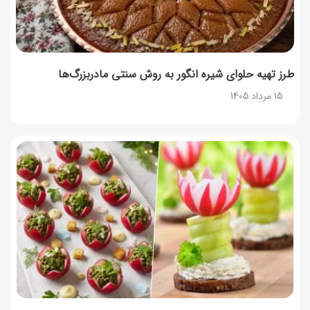
طرز تهیه پنکیک با شیره انگور؛ صبحانه‌ای سالم و انرژی‌بخش
14 مرداد 1405
طرز تهیه حلوای شیره انگور به روش سنتی مادربزرگ‌ها
15 مرداد 1405
۳۵ لیست غذاهای جدید و متفاوت؛ برای ناهار و مهمانی
14 مرداد 1405
طرز تهیه پش ملبا (پیچ ملبا)؛ دسر کلاسیک هلو و بستنی
13 مرداد 1405
طرز تهیه حلوای بحرینی؛ دسر سنتی خاورمیانه‌ای
13 مرداد 1405