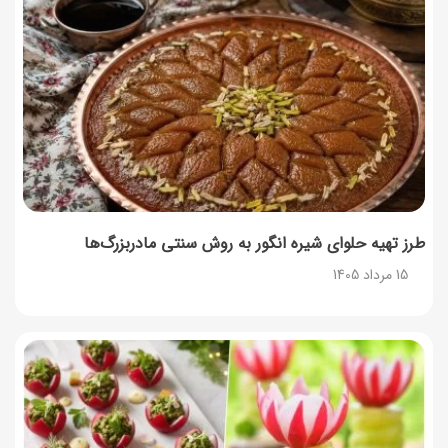
توصیه‌های مهم برای دفع انواع حشرات در خانه
14 مرداد 1405
طرز تهیه آلبالو شور خانگی؛ خوش‌رنگ و بدون کپک
14 مرداد 1405
طرز تهیه پنکیک با شیره انگور؛ صبحانه‌ای سالم و انرژی‌بخش
14 مرداد 1405
طرز تهیه حلوای شیره انگور به روش سنتی مادربزرگ‌ها
15 مرداد 1405
۳۵ لیست غذاهای جدید و متفاوت؛ برای ناهار و مهمانی
14 مرداد 1405
طرز تهیه پش ملبا (پیچ ملبا)؛ دسر کلاسیک هلو و بستنی
13 مرداد 1405