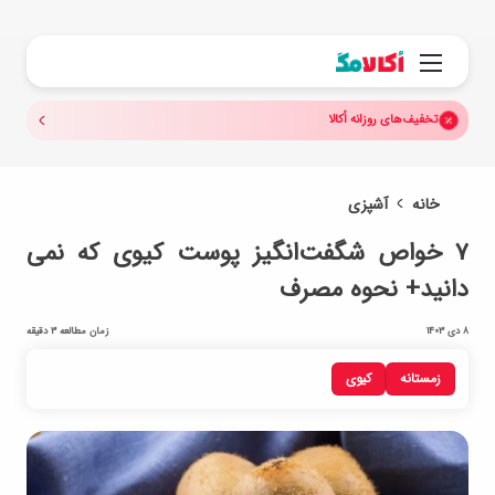
جستجو.
منو
تخفیف‌های روزانه اُکالا
خانه
آشپزی
۷ خواص شگفت‌انگیز پوست کیوی که نمی
دانید+ نحوه مصرف
8 دی 1403
زمان مطالعه 3 دقیقه
زمستانه
کیوی