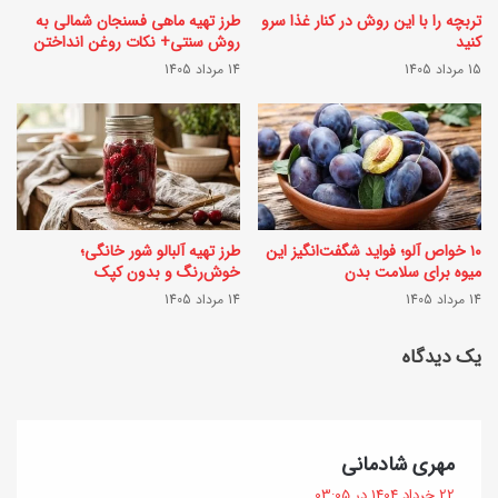
ا
تربچه را با این روش در کنار غذا سرو
طرز تهیه ماهی فسنجان شمالی به
ن
کنید
روش سنتی+ نکات روغن انداختن
ن
ا
15 مرداد 1405
14 مرداد 1405
گ
ز
ی
ع
+
ف
ن
ر
ک
ا
۱۰ خواص آلو؛ فواید شگفت‌انگیز این
طرز تهیه آلبالو شور خانگی؛
ا
ن
میوه برای سلامت بدن
خوش‌رنگ و بدون کپک
ت
14 مرداد 1405
14 مرداد 1405
ی
و
+
یک دیدگاه
ف
ن
و
ک
ت‌
ا
گ
مهری شادمانی
و
ت
ف
22 خرداد 1404 در 03:05