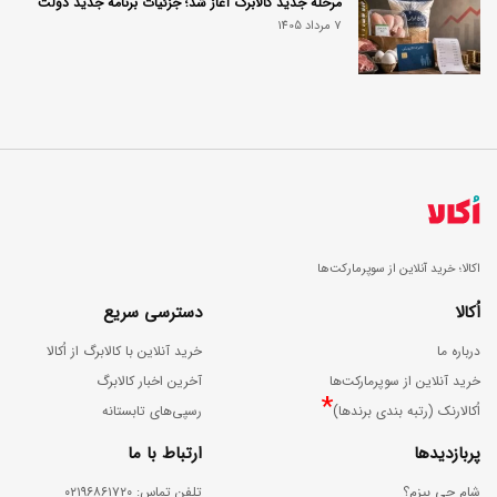
مرحله جدید کالابرگ آغاز شد؛ جزئیات برنامه جدید دولت
7 مرداد 1405
اکالا؛ خرید آنلاین از سوپرمارکت‌ها
اُکالا
دسترسی سریع
درباره ما
خرید آنلاین با کالابرگ از اُکالا
خرید آنلاین از سوپرمارکت‌ها
آخرین اخبار کالابرگ
*
اُکالارنک (رتبه بندی برندها)
رسپی‌های تابستانه
پربازدیدها
ارتباط با ما
شام چی بپزم؟
ﺗﻠﻔﻦ ﺗﻤﺎس: ۰۲۱۹۶۸۶۱۷۲۰