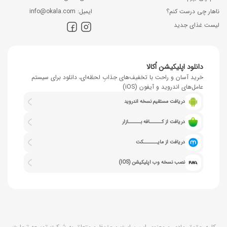
ناهار چی درست کنم؟
اﯾﻤﯿﻞ: info@okala.com
لیست غذای جدید
دانلود اپلیکیشن اُکالا
خرید آسان و راحت با تخفیف‌های جذابِ لحظه‌ای، دانلود برای سیستم
عامل‌های اندروید و آیفون (iOS)
دریافت مستقیم نسخه اندروید
دریافت از کــــــافه بــــــازار
دریافت از مایـــــــکت
نصب نسخه وب اپلیکیشن (IOS)