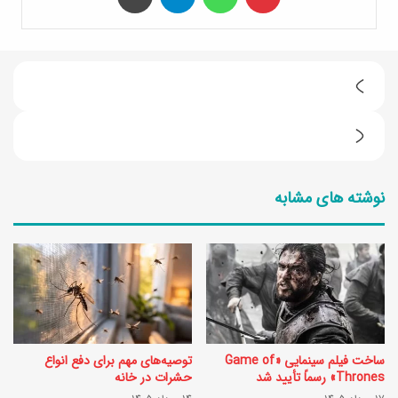
چ
گ
ط
و
ر
ن
نوشته های مشابه
ز
ه
ت
س
ه
ر
ی
ف
ه
ه‌
ت
ه
ساخت فیلم سینمایی «Game of
توصیه‌های مهم برای دفع انواع
ه
ا
Thrones» رسماً تأیید شد
حشرات در خانه
چ