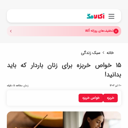
جستجو.
منو
تخفیف‌های روزانه اُکالا
خانه
سبک زندگی
۱۵ خواص خربزه برای زنان باردار که باید
بدانید!
20 تیر 1403
زمان مطالعه 5 دقیقه
خربزه
خواص خربزه