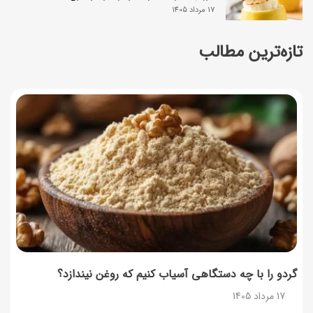
17 مرداد 1405
تازه‌ترین مطالب
چرا موجودی کالابرگ کم شده؟ (راهنمای پیگیری + رفع
مشکل)
17 مرداد 1405
ساخت فیلم سینمایی «Game of Thrones» رسماً تأیید شد
17 مرداد 1405
آموزش گام به گام برنامه شمیم کالابرگ
17 مرداد 1405
لیست شهرهای فعال اُکالا
17 مرداد 1405
گردو را با چه دستگاهی آسیاب کنیم که روغن نیندازد؟
17 مرداد 1405
روش‌های استعلام کالابرگ (فعال بودن و موجودی)