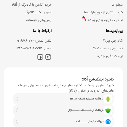
درباره ما
خرید آنلاین با کالابرگ از اُکالا
خرید آنلاین از سوپرمارکت‌ها
آخرین اخبار کالابرگ
*
اُکالارنک (رتبه بندی برندها)
رسپی‌های تابستانه
پربازدیدها
ارتباط با ما
شام چی بپزم؟
ﺗﻠﻔﻦ ﺗﻤﺎس: ۰۲۱۹۶۸۶۱۷۲۰
ناهار چی درست کنم؟
اﯾﻤﯿﻞ: info@okala.com
لیست غذای جدید
دانلود اپلیکیشن اُکالا
خرید آسان و راحت با تخفیف‌های جذابِ لحظه‌ای، دانلود برای سیستم
عامل‌های اندروید و آیفون (iOS)
دریافت مستقیم نسخه اندروید
دریافت از کــــــافه بــــــازار
دریافت از مایـــــــکت