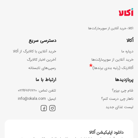
اکالا؛ خرید آنلاین از سوپرمارکت‌ها
اُکالا
دسترسی سریع
درباره ما
خرید آنلاین با کالابرگ از اُکالا
خرید آنلاین از سوپرمارکت‌ها
آخرین اخبار کالابرگ
*
اُکالارنک (رتبه بندی برندها)
رسپی‌های تابستانه
پربازدیدها
ارتباط با ما
شام چی بپزم؟
ﺗﻠﻔﻦ ﺗﻤﺎس: ۰۲۱۹۶۸۶۱۷۲۰
ناهار چی درست کنم؟
اﯾﻤﯿﻞ: info@okala.com
لیست غذای جدید
دانلود اپلیکیشن اُکالا