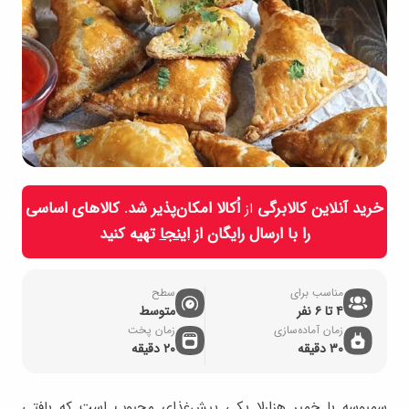
خرید آنلاین کالابرگی
اُکالا امکان‌پذیر شد. کالاهای اساسی
از
را با ارسال رایگان از
اینجا
تهیه کنید
مناسب برای
سطح
۴ تا ۶ نفر
متوسط
زمان آماده‌سازی
زمان پخت
30 دقیقه
۲۰ دقیقه
سمبوسه با خمیر هزارلا یکی پیش‌غذای محبوب است که بافتی