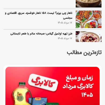
ناهار چی بپزم؟ لیست ۱۵۸ ناهار خوشمزه، سریع، اقتصادی و
مجلسی
17 مرداد 1405
طرز تهیه اوتمیل گیلاس؛ صبحانه سالم با طعم تابستانی
17 مرداد 1405
تازه‌ترین مطالب
طرز تهیه محلبی انجیر؛ دسر خوشمزه با طعم انجیر تازه
17 مرداد 1405
طرز تهیه سوفله لیمو؛ دسر فرانسوی پف‌دار و خوش‌عطر
فرانسوی
17 مرداد 1405
چرا موجودی کالابرگ کم شده؟ (راهنمای پیگیری + رفع
مشکل)