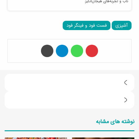
ناب و تجربه‌های هیجان‌انگیز.
آشپزی
فست فود و فینگر فود
‫پین‌ترست
واتس آپ
تلگرام
چاپ
ط
ر
ط
ز
ر
ت
نوشته های مشابه
ز
ه
ت
ی