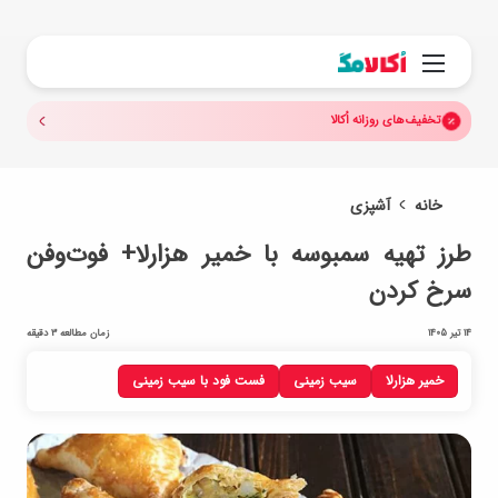
جستجو.
منو
تخفیف‌های روزانه اُکالا
خانه
آشپزی
طرز تهیه سمبوسه با خمیر هزارلا+ فوت‌وفن
سرخ کردن
14 تیر 1405
زمان مطالعه 3 دقیقه
خمیر هزارلا
سیب زمینی
فست فود با سیب زمینی