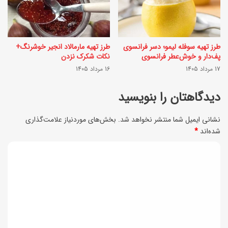
خ
ا
ا
ج
ص
؛
طرز تهیه سوفله لیمو؛ دسر فرانسوی
طرز تهیه مارمالاد انجیر خوشرنگ+
و
س
پف‌دار و خوش‌عطر فرانسوی
نکات شکرک نزدن
م
17 مرداد 1405
16 مرداد 1405
ا
ت
ل
دیدگاهتان را بنویسید
ف
م
ا
نشانی ایمیل شما منتشر نخواهد شد.
بخش‌های موردنیاز علامت‌گذاری
و
شده‌اند
*
و
خ
ت
د
و
ب
ی
ش
ر
م
د
ا
ز
گ
ی
ه
ا