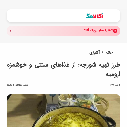
جستجو.
منو
تخفیف‌های روزانه اُکالا
خانه
آشپزی
طرز تهیه شورجه؛ از غذاهای سنتی و خوشمزه
ارومیه
11 دی 1402
زمان مطالعه 2 دقیقه