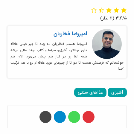
۳.۴/۵
(۱۱ نظر)
امیر‌رضا فخاریان
امیررضا هستم، فخاریان. به چند تا چیز خیلی علاقه
دارم: نوشتن، آشپزی، سینما و کتاب. چند سالی میشه
همه اینا رو در کنار هم پیش می‌برم. الان هم
خوشحالم که فرصتش هست تا دو تا از چیزهای مورد علاقه‌ام رو با هم ترکیب
کنم!
آشپزی
غذاهای سنتی
‫پین‌ترست
واتس آپ
تلگرام
چاپ