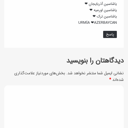
و
یاشاسین آذربایجان ❤
یاشاسین اورمیه ❤
خ
یاشاسین ترک ❤
و
URMİA ❤AZERBAYCAN
ش
پاسخ
م
ز
ه
دیدگاهتان را بنویسید
نشانی ایمیل شما منتشر نخواهد شد.
بخش‌های موردنیاز علامت‌گذاری
شده‌اند
*
د
ی
د
گ