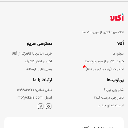
اکالا؛ خرید آنلاین از سوپرمارکت‌ها
اُکالا
دسترسی سریع
درباره ما
خرید آنلاین با کالابرگ از اُکالا
خرید آنلاین از سوپرمارکت‌ها
آخرین اخبار کالابرگ
*
اُکالارنک (رتبه بندی برندها)
رسپی‌های تابستانه
پربازدیدها
ارتباط با ما
شام چی بپزم؟
ﺗﻠﻔﻦ ﺗﻤﺎس: ۰۲۱۹۶۸۶۱۷۲۰
ناهار چی درست کنم؟
اﯾﻤﯿﻞ: info@okala.com
لیست غذای جدید