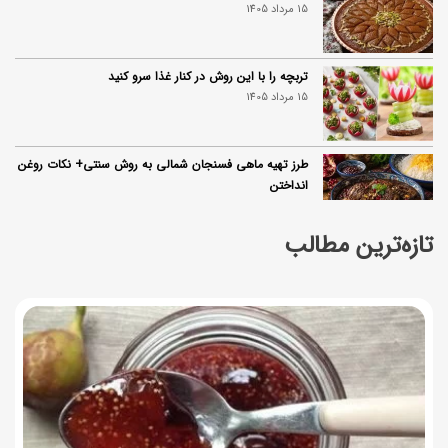
15 مرداد 1405
تربچه را با این روش در کنار غذا سرو کنید
15 مرداد 1405
طرز تهیه ماهی فسنجان شمالی به روش سنتی+ نکات روغن
انداختن
14 مرداد 1405
تازه‌ترین مطالب
۱۰ خواص آلو؛ فواید شگفت‌انگیز این میوه برای سلامت بدن
14 مرداد 1405
فردا ۱۵ مرداد کالابرگ این افراد واریز می‌شود
14 مرداد 1405
زمان شارژ کالابرگ تغییر کرد؛ جزئیات برنامه جدید واریز اعتبار