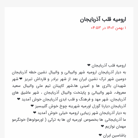
ش
؛
ا
س
گ
ارومیه قلب آذربایجان
ر
ا
ف
1 بهمن 1402 در 04:53
و
ت
د
:
م
ه
ی
و
ه‌
خ
ارومیه قلب آذربایجان ❤
ا
به دیار آذربایجان ارومیه شهر والیبالی و والیبال نشین خطه آذربایجان
و
دومین شهر ترک نشین ایران بعد از شهر برادر و قارداش تبریز ❤شهر
ی
ش
شهیدان باکری ها و امینی ها،شهر کاپیتان تیم ملی والیبال سعید
؛
معروف، شهر والیبالی و پایتخت والیبال آذربایجان ، شهر عاشیق های
م
آذربایجان، شهر مهد و فرهنگ و قلب ابدی آذربایجان خوش آمدید ❤
س
ز
آذربایجان دیارنا گوزل اورمیه شهرینه چوخ خوش گلیبسیز ❤
ا
به دیار آذربایجان شهر زیبایی ارومیه خیلی خوش آمدید ❤
ه
ما آذربایجانی ها بخصوص اورمیه ای ها به ترکی ( اورمولوها) خونگرمو
د
مهمان نوازیم ❤
ه
یاشاسین ایران ❤