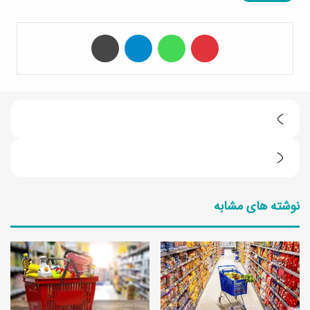
‫پین‌ترست
واتس آپ
تلگرام
چاپ
1
5
ف
خ
و
و
نوشته های مشابه
ا
ا
ی
ص
د
ش
ش
گ
گ
ف