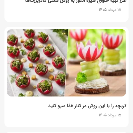
طرز تهیه حلوای شیره انگور به روش سنتی مادربزرگ‌ها
15 مرداد 1405
۳۵ لیست غذاهای جدید و متفاوت؛ برای ناهار و مهمانی
14 مرداد 1405
طرز تهیه پش ملبا (پیچ ملبا)؛ دسر کلاسیک هلو و بستنی
13 مرداد 1405
طرز تهیه حلوای بحرینی؛ دسر سنتی خاورمیانه‌ای
13 مرداد 1405
تربچه را با این روش در کنار غذا سرو کنید
15 مرداد 1405