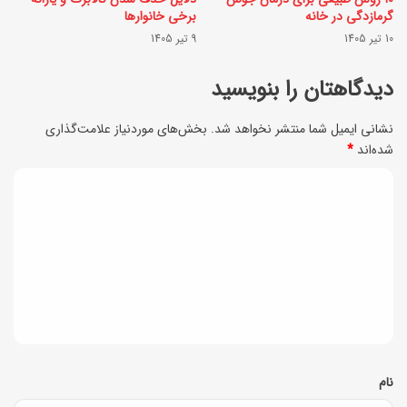
ا
م
گرمازدگی در خانه
برخی خانوارها
ی
10 تیر 1405
9 تیر 1405
د
ل
ی
دیدگاهتان را بنویسید
ا
!
غ
نشانی ایمیل شما منتشر نخواهد شد.
بخش‌های موردنیاز علامت‌گذاری
شده‌اند
*
ر
ی
د
و
ی
چ
د
ر
گ
ب
ا
ی‌
ه
س
*
نام
و