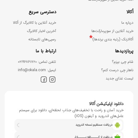
اُکالا
دسترسی سریع
درباره ما
خرید آنلاین با کالابرگ از اُکالا
خرید آنلاین از سوپرمارکت‌ها
آخرین اخبار کالابرگ
*
اُکالارنک (رتبه بندی برندها)
رسپی‌های تابستانه
پربازدیدها
ارتباط با ما
شام چی بپزم؟
ﺗﻠﻔﻦ ﺗﻤﺎس: ۰۲۱۹۶۸۶۱۷۲۰
ناهار چی درست کنم؟
اﯾﻤﯿﻞ: info@okala.com
لیست غذای جدید
دانلود اپلیکیشن اُکالا
خرید آسان و راحت با تخفیف‌های جذابِ لحظه‌ای، دانلود برای سیستم
عامل‌های اندروید و آیفون (iOS)
دریافت مستقیم نسخه اندروید
دریافت از کــــــافه بــــــازار