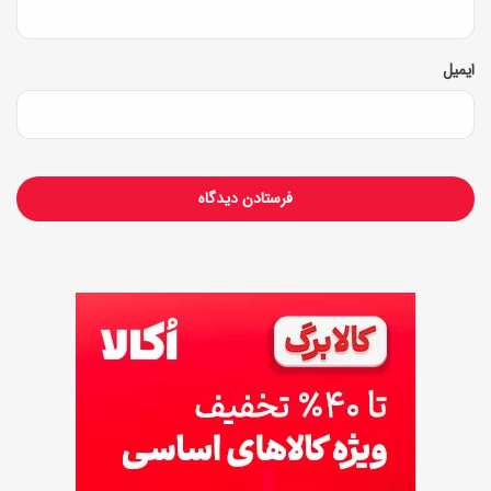
ز
ی
ایمیل