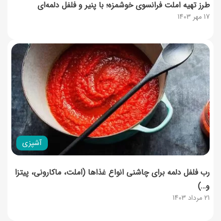
طرز تهیه املت فرانسوی خوشمزه؛ با پنیر و فلفل دلمه‌ای
17 مهر 1403
آشپزی
رب فلفل دلمه برای چاشنی انواع غذاها (املت، ماکارونی، پیتزا
و…)
21 مرداد 1403