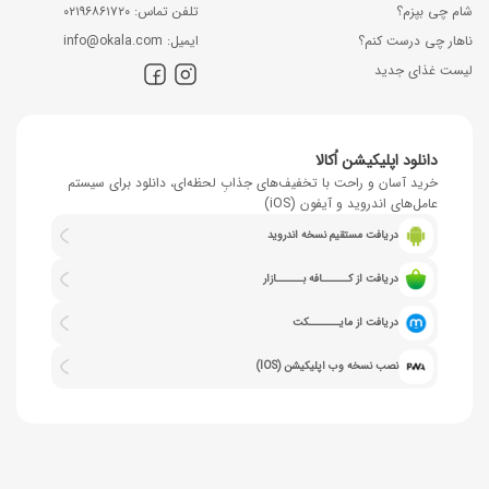
شام چی بپزم؟
ﺗﻠﻔﻦ ﺗﻤﺎس: ۰۲۱۹۶۸۶۱۷۲۰
ناهار چی درست کنم؟
اﯾﻤﯿﻞ: info@okala.com
لیست غذای جدید
دانلود اپلیکیشن اُکالا
خرید آسان و راحت با تخفیف‌های جذابِ لحظه‌ای، دانلود برای سیستم
عامل‌های اندروید و آیفون (iOS)
دریافت مستقیم نسخه اندروید
دریافت از کــــــافه بــــــازار
دریافت از مایـــــــکت
نصب نسخه وب اپلیکیشن (IOS)