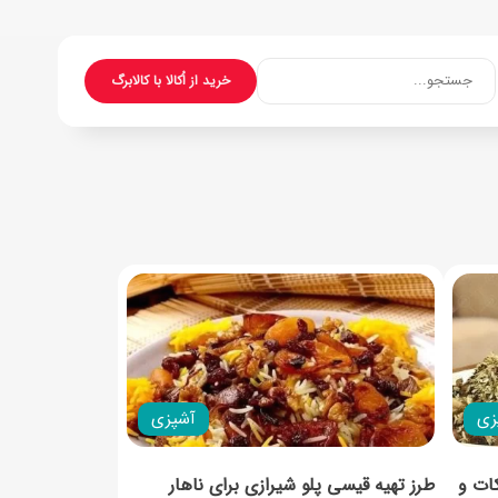
جستجو...
خرید از اُکالا با کالابرگ
زی
آشپزی
ات و
طرز تهیه قیسی پلو شیرازی برای ناهار