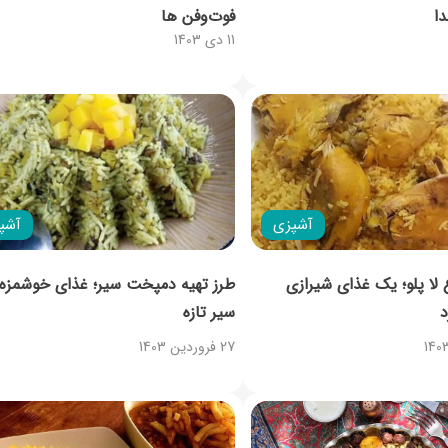
ا
فوت‌وفن ها
11 دی 1403
آشپزی
آشپ
 لا پلو؛ یک غذای شیرازی
طرز تهیه دمپخت سیر؛ غذای خوشمزه 
د
سیر تازه
27 فروردین 1403