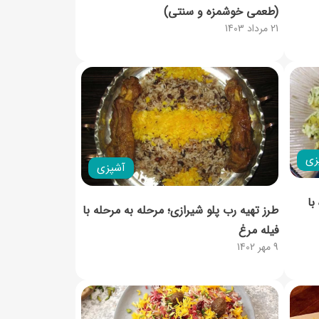
(طعمی خوشمزه و سنتی)
21 مرداد 1403
زی
آشپزی
با
طرز تهیه رب پلو شیرازی؛ مرحله به مرحله با
فیله مرغ
9 مهر 1402