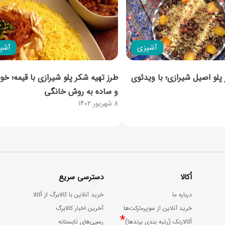
آشپزی
آشپ
 پلو اصیل شیرازی؛ با ویدئوی
طرز تهیه شکر پلو شیرازی با قیمه؛ خو
و ساده به روش خانگی
8 شهریور 1402
اُکالا
دسترسی سریع
درباره ما
خرید آنلاین با کالابرگ از اُکالا
خرید آنلاین از سوپرمارکت‌ها
آخرین اخبار کالابرگ
*
اُکالارنک (رتبه بندی برندها)
رسپی‌های تابستانه