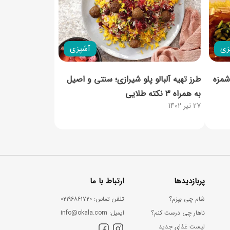
زی
آشپزی
شمزه
طرز تهیه آلبالو پلو شیرازی؛ سنتی و اصیل
به همراه ۳ نکته طلایی
27 تیر 1402
پربازدیدها
ارتباط با ما
شام چی بپزم؟
ﺗﻠﻔﻦ ﺗﻤﺎس: ۰۲۱۹۶۸۶۱۷۲۰
ناهار چی درست کنم؟
اﯾﻤﯿﻞ: info@okala.com
لیست غذای جدید