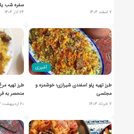
سفره شب یلد
7 اسفند 1404
24 آذر 1404
آشپزی
طرز تهیه پلو اسفندی شیرازی؛ خوشمزه و
طرز تهیه مرغ
مجلسی
منحصر به‌ فر
7 خرداد 1403
20 اردیبهشت 1403