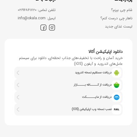
شام چی بپزم؟
ﺗﻠﻔﻦ ﺗﻤﺎس: ۰۲۱۹۶۸۶۱۷۲۰
ناهار چی درست کنم؟
اﯾﻤﯿﻞ: info@okala.com
لیست غذای جدید
دانلود اپلیکیشن اُکالا
خرید آسان و راحت با تخفیف‌های جذابِ لحظه‌ای، دانلود برای سیستم
عامل‌های اندروید و آیفون (iOS)
دریافت مستقیم نسخه اندروید
دریافت از کــــــافه بــــــازار
دریافت از مایـــــــکت
نصب نسخه وب اپلیکیشن (IOS)