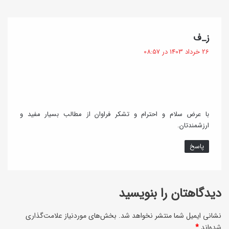
ن
ن
و
غ
ق
گ
ز_ف
ذ
ف
ا
26 خرداد 1403 در 08:57
ا
ت
ر
ب
:
چ
ه
؛
د
با عرض سلام و احترام و تشکر فراوان از مطالب بسیار مفید و
غ
ل
ارزشمندتان.
ذ
آ
پاسخ
ا
ذ
ی
ر
ف
ب
دیدگاهتان را بنویسید
ر
ا
ا
نشانی ایمیل شما منتشر نخواهد شد.
بخش‌های موردنیاز علامت‌گذاری
ی
شده‌اند
*