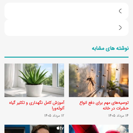
ق
ی
ط
س
ر
ی
نوشته های مشابه
ز
پ
ت
ل
ه
و
ی
ت
ه
ب
گ
ر
توصیه‌های مهم برای دفع انواع
آموزش کامل نگهداری و تکثیر گیاه
ل
ی
حشرات در خانه
آلوئه‌ورا
ت
14 مرداد 1405
12 مرداد 1405
ز
(
ی