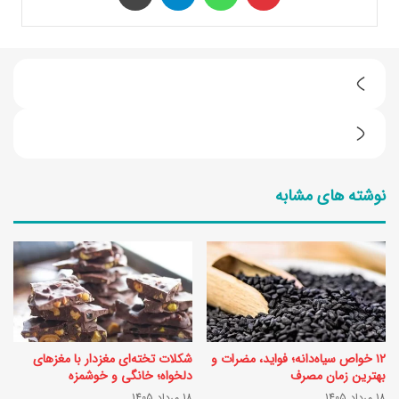
ط
ر
ک
ز
ا
ت
نوشته های مشابه
ل
ه
ر
ی
ی
ه
خ
اُ
و
ب
ر
ن
۱۲ خواص سیاه‌دانه؛ فواید، مضرات و
شکلات تخته‌ای مغزدار با مغزهای
ا
ه
بهترین زمان مصرف
دلخواه؛ خانگی و خوشمزه
ک
18 مرداد 1405
18 مرداد 1405