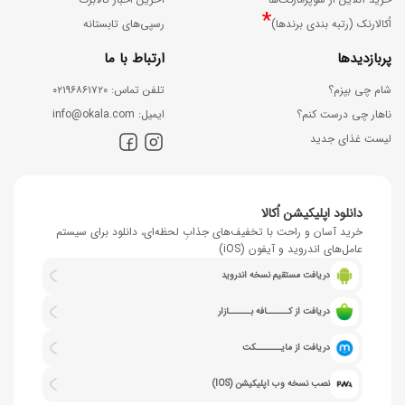
*
اُکالارنک (رتبه بندی برندها)
رسپی‌های تابستانه
پربازدیدها
ارتباط با ما
شام چی بپزم؟
ﺗﻠﻔﻦ ﺗﻤﺎس: ۰۲۱۹۶۸۶۱۷۲۰
ناهار چی درست کنم؟
اﯾﻤﯿﻞ: info@okala.com
لیست غذای جدید
دانلود اپلیکیشن اُکالا
خرید آسان و راحت با تخفیف‌های جذابِ لحظه‌ای، دانلود برای سیستم
عامل‌های اندروید و آیفون (iOS)
دریافت مستقیم نسخه اندروید
دریافت از کــــــافه بــــــازار
دریافت از مایـــــــکت
نصب نسخه وب اپلیکیشن (IOS)