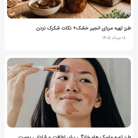
طرز تهیه مربای انجیر خشک+ نکات شکرک نزدن
18 مرداد 1405
طرز تهیه ماسک هلو خانگی برای لطافت و شادابی پوست