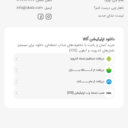
شام چی بپزم؟
ﺗﻠﻔﻦ ﺗﻤﺎس: ۰۲۱۹۶۸۶۱۷۲۰
ناهار چی درست کنم؟
اﯾﻤﯿﻞ: info@okala.com
لیست غذای جدید
دانلود اپلیکیشن اُکالا
خرید آسان و راحت با تخفیف‌های جذابِ لحظه‌ای، دانلود برای سیستم
عامل‌های اندروید و آیفون (iOS)
دریافت مستقیم نسخه اندروید
دریافت از کــــــافه بــــــازار
دریافت از مایـــــــکت
نصب نسخه وب اپلیکیشن (IOS)