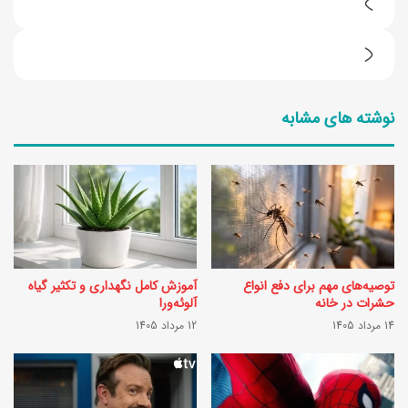
3
0
ط
م
ر
د
نوشته های مشابه
ز
ل
ت
چ
ه
ر
ی
ا
ه
غ
ر
د
توصیه‌های مهم برای دفع انواع
آموزش کامل نگهداری و تکثیر گیاه
ن
ی
حشرات در خانه
آلوئه‌ورا
گ
14 مرداد 1405
12 مرداد 1405
و
م
ا
و
ر