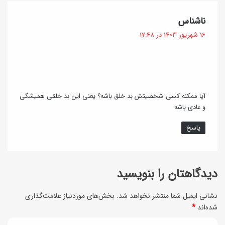
ر
ا
و
گ
ناشناس
ک
ف
ش
16 شهریور 1403 در 17:48
س
ت
و
س
:
ن
و
ک
ر
آیا ممکنه کسی شخصیتش بد خلق باشه؟ یعنی این بد خلقی همیشگی
ا
ی
و عادی باشه
ت
د
پاسخ
ا
ر
س
خ
ت
ش
دیدگاهتان را بنویسید
ف
ا
ا
نشانی ایمیل شما منتشر نخواهد شد.
بخش‌های موردنیاز علامت‌گذاری
ن
شده‌اند
*
د
ب