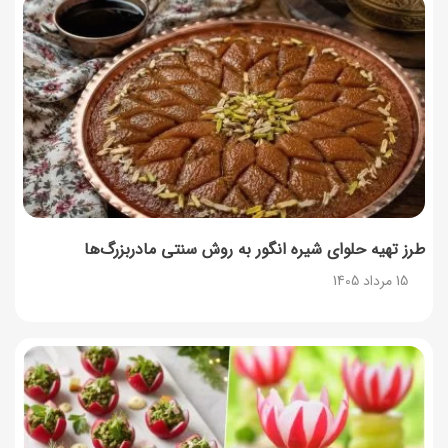
توصیه‌های مهم برای دفع انواع حشرات در خانه
14 مرداد 1405
طرز تهیه آلبالو شور خانگی؛ خوش‌رنگ و بدون کپک
14 مرداد 1405
طرز تهیه پنکیک با شیره انگور؛ صبحانه‌ای سالم و انرژی‌بخش
14 مرداد 1405
طرز تهیه حلوای شیره انگور به روش سنتی مادربزرگ‌ها
15 مرداد 1405
۳۵ لیست غذاهای جدید و متفاوت؛ برای ناهار و مهمانی
14 مرداد 1405
طرز تهیه پش ملبا (پیچ ملبا)؛ دسر کلاسیک هلو و بستنی
13 مرداد 1405