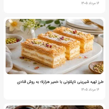
16 مرداد 1405
طرز تهیه پنکیک با شیره انگور؛ صبحانه‌ای سالم و انرژی‌بخش
14 مرداد 1405
۳۵ لیست غذاهای جدید و متفاوت؛ برای ناهار و مهمانی
14 مرداد 1405
طرز تهیه پش ملبا (پیچ ملبا)؛ دسر کلاسیک هلو و بستنی
13 مرداد 1405
طرز تهیه شیرینی ناپلئونی با خمیر هزارلا؛ به روش قنادی
16 مرداد 1405