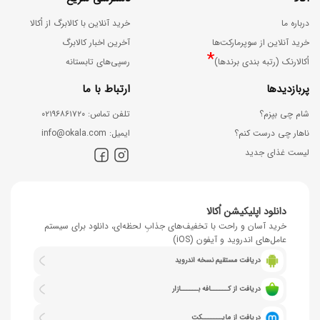
درباره ما
خرید آنلاین با کالابرگ از اُکالا
خرید آنلاین از سوپرمارکت‌ها
آخرین اخبار کالابرگ
*
اُکالارنک (رتبه بندی برندها)
رسپی‌های تابستانه
پربازدیدها
ارتباط با ما
شام چی بپزم؟
ﺗﻠﻔﻦ ﺗﻤﺎس: ۰۲۱۹۶۸۶۱۷۲۰
ناهار چی درست کنم؟
اﯾﻤﯿﻞ: info@okala.com
لیست غذای جدید
دانلود اپلیکیشن اُکالا
خرید آسان و راحت با تخفیف‌های جذابِ لحظه‌ای، دانلود برای سیستم
عامل‌های اندروید و آیفون (iOS)
دریافت مستقیم نسخه اندروید
دریافت از کــــــافه بــــــازار
دریافت از مایـــــــکت