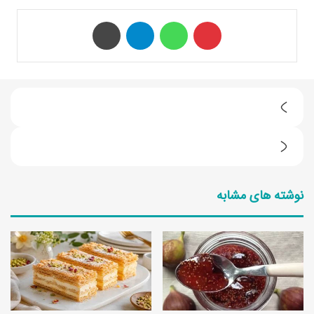
‫پین‌ترست
واتس آپ
تلگرام
چاپ
خ
ر
ب
ی
ا
د
نوشته های مشابه
خ
ک
و
ا
ا
ل
ص
ا
م
ه
ص
ا