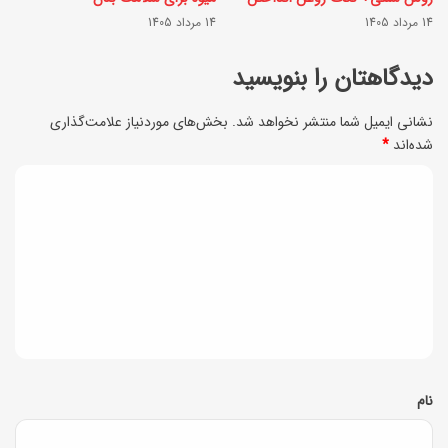
ر
14 مرداد 1405
14 مرداد 1405
0
و
%
دیدگاهتان را بنویسید
ن
ت
ع
نشانی ایمیل شما منتشر نخواهد شد.
بخش‌های موردنیاز علامت‌گذاری
خ
شده‌اند
*
ن
ف
ا
د
ی
آ
ی
ف
ش
ا
د
ن
ز
گ
ا
ا
ا
ش
ک
ه
و
ا
*
نام
ی
ل
د
ا