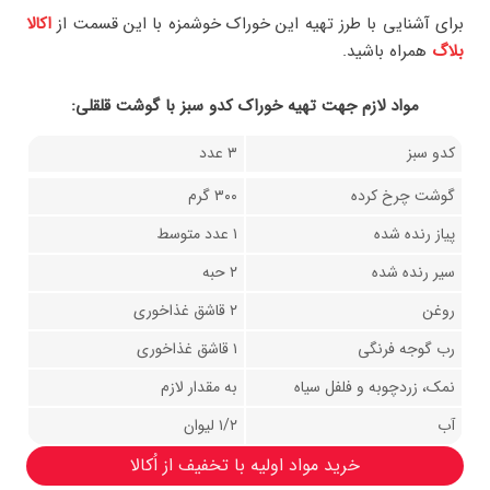
برای آشنایی با طرز تهیه این خوراک خوشمزه با این قسمت از
اکالا
بلاگ
همراه باشید.
مواد لازم جهت تهيه خوراک کدو سبز با گوشت قلقلی:
کدو سبز
۳ عدد
گوشت چرخ کرده
۳۰۰ گرم
پیاز رنده شده
۱ عدد متوسط
سیر رنده شده
۲ حبه
روغن
۲ قاشق غذاخوری
رب گوجه فرنگی
۱ قاشق غذاخوری
نمک، زردچوبه و فلفل سیاه
به مقدار لازم
آب
۱/۲ لیوان
خرید مواد اولیه با تخفیف از اُکالا