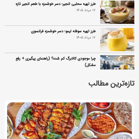
طرز تهیه محلبی انجیر؛ دسر خوشمزه با طعم انجیر تازه
17 مرداد 1405
طرز تهیه سوفله لیمو؛ دسر خوشمزه فرانسوی
17 مرداد 1405
چرا موجودی کالابرگ کم شده؟ (راهنمای پیگیری + رفع
مشکل)
17 مرداد 1405
تازه‌ترین مطالب
ساخت فیلم سینمایی «Game of Thrones» رسماً تأیید شد
17 مرداد 1405
آموزش گام به گام برنامه شمیم کالابرگ
17 مرداد 1405