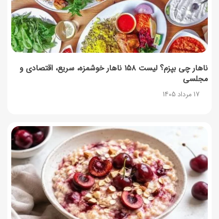
لیست شهرهای فعال اُکالا
17 مرداد 1405
روش‌های استعلام کالابرگ (فعال بودن و موجودی)
17 مرداد 1405
ناهار چی بپزم؟ لیست ۱۵۸ ناهار خوشمزه، سریع، اقتصادی و
مجلسی
راهنمای اعتراض به کالابرگ مرداد ۱۴۰۵ + شماره پشتیبانی
17 مرداد 1405
17 مرداد 1405
نحوه دریافت رمز خرید کالابرگ برای خرید آنلاین (رمز
یکبارمصرف کالابرگ)
17 مرداد 1405
طرز تهیه مارمالاد انجیر خوشرنگ+ نکات شکرک نزدن
16 مرداد 1405