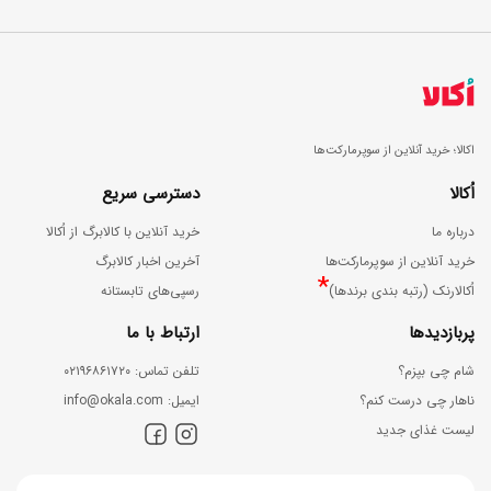
اکالا؛ خرید آنلاین از سوپرمارکت‌ها
اُکالا
دسترسی سریع
درباره ما
خرید آنلاین با کالابرگ از اُکالا
خرید آنلاین از سوپرمارکت‌ها
آخرین اخبار کالابرگ
*
اُکالارنک (رتبه بندی برندها)
رسپی‌های تابستانه
پربازدیدها
ارتباط با ما
شام چی بپزم؟
ﺗﻠﻔﻦ ﺗﻤﺎس: ۰۲۱۹۶۸۶۱۷۲۰
ناهار چی درست کنم؟
اﯾﻤﯿﻞ: info@okala.com
لیست غذای جدید