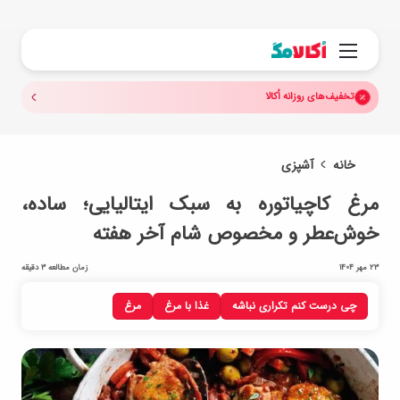
جستجو.
منو
تخفیف‌های روزانه اُکالا
خانه
آشپزی
مرغ کاچیاتوره به سبک ایتالیایی؛ ساده،
خوش‌عطر و مخصوص شام آخر هفته
23 مهر 1404
زمان مطالعه 3 دقیقه
چی درست کنم تکراری نباشه
غذا با مرغ
مرغ