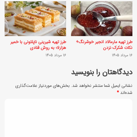
ک
ش
خ
د
و
س
ش
ر
طرز تهیه مارمالاد انجیر خوشرنگ+
طرز تهیه شیرینی ناپلئونی با خمیر
م
ی
نکات شکرک نزدن
هزارلا؛ به روش قنادی
ز
16 مرداد 1405
16 مرداد 1405
ع
ه
آ
دیدگاهتان را بنویسید
ج
گ
د
نشانی ایمیل شما منتشر نخواهد شد.
بخش‌های موردنیاز علامت‌گذاری
ل
شده‌اند
*
ی
و
د
د
ن
ب
ی
م
ا
ا
د
ط