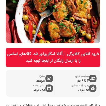
خرید آنلاین کالابرگی
اُکالا امکان‌پذیر شد. کالاهای اساسی
از
را با ارسال رایگان از
اینجا
تهیه کنید
مناسب برای
سطح
4 تا 6 نفر
متوسط
زمان آماده‌سازی
زمان پخت
15 دقیقه
55 دقیقه
مرغ کاچیاتوره به عنوان خورشت مرغ ایتالیایی شناخته می‌شود. در