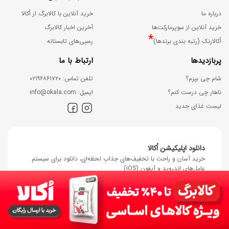
درباره ما
خرید آنلاین با کالابرگ از اُکالا
خرید آنلاین از سوپرمارکت‌ها
آخرین اخبار کالابرگ
*
اُکالارنک (رتبه بندی برندها)
رسپی‌های تابستانه
پربازدیدها
ارتباط با ما
شام چی بپزم؟
ﺗﻠﻔﻦ ﺗﻤﺎس: ۰۲۱۹۶۸۶۱۷۲۰
ناهار چی درست کنم؟
اﯾﻤﯿﻞ: info@okala.com
لیست غذای جدید
دانلود اپلیکیشن اُکالا
خرید آسان و راحت با تخفیف‌های جذابِ لحظه‌ای، دانلود برای سیستم
عامل‌های اندروید و آیفون (iOS)
دریافت مستقیم نسخه اندروید
دریافت از کــــــافه بــــــازار
دریافت از مایـــــــکت