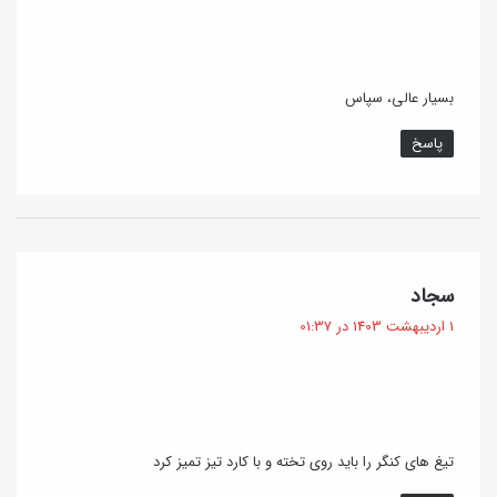
:
خ
م‌
ط
ک
ر
ا
بسیار عالی، سپاس
ا
ر
پاسخ
ت
و
و
پ
د
ر
ر
ک
گ
سجاد
م
ا
ف
1 اردیبهشت 1403 در 01:37
ا
ر
ت
:
ن
}
آ
ن
تیغ های کنگر را باید روی تخته و با کارد تیز تمیز کرد