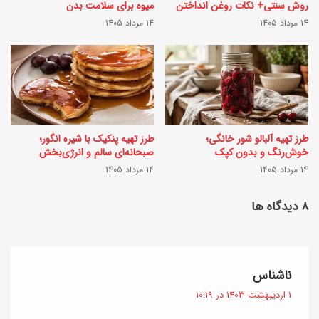
روش سنتی+ نکات روغن انداختن
میوه برای سلامت بدن
پ
ر
14 مرداد 1405
14 مرداد 1405
ی
ب
ش
ر
گ
ا
ی
ی
ر
ت
طرز تهیه آلبالو شور خانگی؛
طرز تهیه پنکیک با شیره انگور؛
ی
ی
خوش‌رنگ و بدون کپک
صبحانه‌ای سالم و انرژی‌بخش
،
14 مرداد 1405
14 مرداد 1405
ر
ا
و
‫۸ دیدگاه ها
ن
ئ
و
ی
ا
د
گ
ناشناس
ع
{
ف
1 اردیبهشت 1403 در 10:19
،
ت
ک