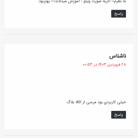
به نظرم؛؛ اگربه صورت ویئو ؛ آموزش میدادند؛؛؛ بهتربود.
پاسخ
گ
ناشناس
ف
28 فروردین 1403 در 00:53
ت
:
خیلی کاربردی بود مرسی از اکالا بلاگ
پاسخ