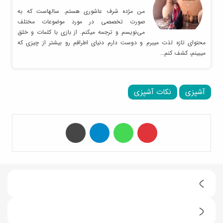
من مژده شرف عاشوری هستم. سالهاست که به
صورت تخصصی در مورد موضوعات مختلف
می‌نویسم و ترجمه میکنم. از بازی با کلمات و خلق
محتوای تازه لذت میبرم و دوست دارم دنیای اطرافم رو بیشتر از چیزی که
میبینم، کشف کنم…
آشپزی
نکات آشپزی
‫پین‌ترست
واتس آپ
تلگرام
چاپ
5
خ
آ
ا