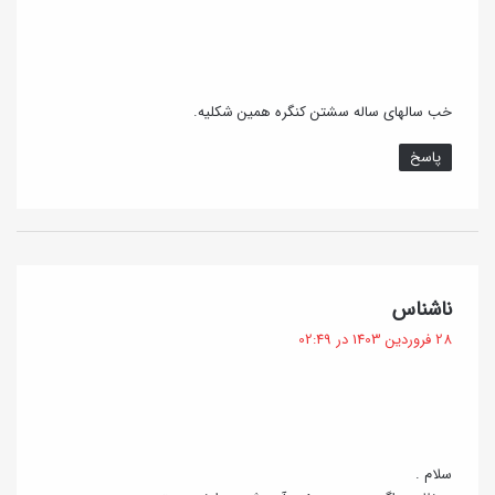
:
خب سالهای ساله سشتن کنگره همین شکلیه.
پاسخ
گ
ناشناس
ف
28 فروردین 1403 در 02:49
ت
:
سلام .