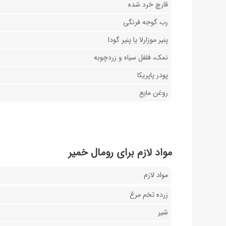
قارچ خرد شده
رب گوجه فرنگی
پنیر موزارلا یا پنیر گودا
نمک، فلفل سیاه و زردچوبه
پودر پاپریکا
روغن مایع
مواد لازم برای رومال خمیر
مواد لازم
زرده تخم مرغ
شیر