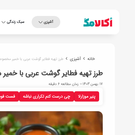
آشپزی
سبک زندگی
خانه
آشپزی
طرز تهیه فطایر گوشت عربی با خمیر مخصو
طرز تهیه فطایر گوشت عربی با خمی
17 بهمن 1403
زمان مطالعه 6 دقیقه
پنیر موزارلا
چی درست کنم تکراری نباشه
فست فود 