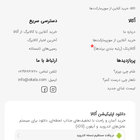
اکالا؛ خرید آنلاین از سوپرمارکت‌ها
اُکالا
دسترسی سریع
درباره ما
خرید آنلاین با کالابرگ از اُکالا
خرید آنلاین از سوپرمارکت‌ها
آخرین اخبار کالابرگ
*
اُکالارنک (رتبه بندی برندها)
رسپی‌های تابستانه
پربازدیدها
ارتباط با ما
شام چی بپزم؟
ﺗﻠﻔﻦ ﺗﻤﺎس: ۰۲۱۹۶۸۶۱۷۲۰
ناهار چی درست کنم؟
اﯾﻤﯿﻞ: info@okala.com
لیست غذای جدید
دانلود اپلیکیشن اُکالا
خرید آسان و راحت با تخفیف‌های جذابِ لحظه‌ای، دانلود برای سیستم
عامل‌های اندروید و آیفون (iOS)
دریافت مستقیم نسخه اندروید