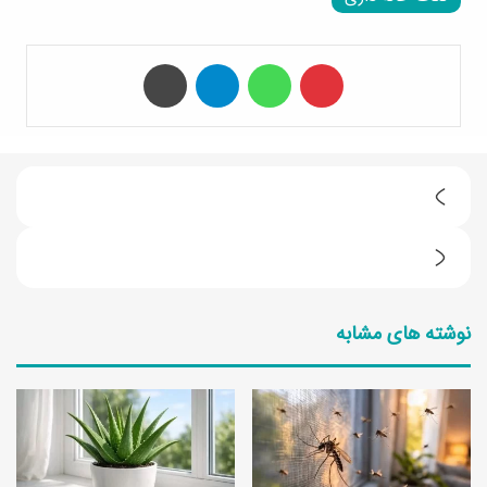
‫پین‌ترست
واتس آپ
تلگرام
چاپ
ط
ر
چ
ز
ا
ت
نوشته های مشابه
ی
ه
ب
ی
ا
ه
ک
خ
ی
و