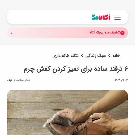
جستجو.
منو
تخفیف‌های روزانه اُکالا
خانه
سبک زندگی
نکات خانه داری
۶ ترفند ساده برای تمیز کردن کفش‌ چرم
22 آذر 1402
زمان مطالعه 7 دقیقه