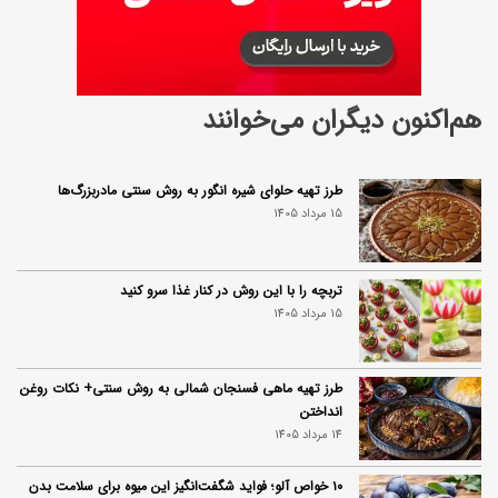
چ
ا
ی
هم‌اکنون دیگران می‌خوانند
ک
ه
طرز تهیه حلوای شیره انگور به روش سنتی مادربزرگ‌ها
ن
15 مرداد 1405
م
ی‌
تربچه را با این روش در کنار غذا سرو کنید
د
15 مرداد 1405
ا
ن
طرز تهیه ماهی فسنجان شمالی به روش سنتی+ نکات روغن
ی
انداختن
14 مرداد 1405
د
۱۰ خواص آلو؛ فواید شگفت‌انگیز این میوه برای سلامت بدن