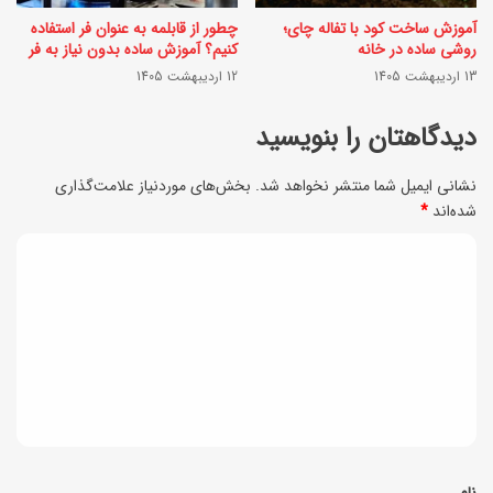
ص
گ
آموزش ساخت کود با تفاله چای؛
چطور از قابلمه به عنوان فر استفاده
روشی ساده در خانه
کنیم؟ آموزش ساده بدون نیاز به فر
د
و
13 اردیبهشت 1405
12 اردیبهشت 1405
ه
ش
ی
دیدگاهتان را بنویسید
ت
م
ب
نشانی ایمیل شما منتشر نخواهد شد.
بخش‌های موردنیاز علامت‌گذاری
؟
ا
شده‌اند
*
ر
ف
د
ا
ی
ی
ز
ل
د
ه
م
ا
گ
آ
ی
ا
م
ش
و
ه
گ
ز
*
نام