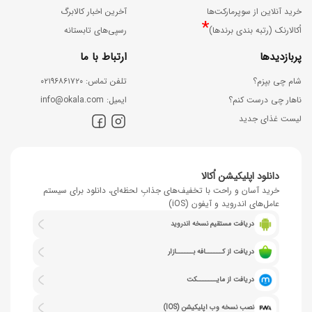
خرید آنلاین از سوپرمارکت‌ها
آخرین اخبار کالابرگ
*
اُکالارنک (رتبه بندی برندها)
رسپی‌های تابستانه
پربازدیدها
ارتباط با ما
شام چی بپزم؟
ﺗﻠﻔﻦ ﺗﻤﺎس: ۰۲۱۹۶۸۶۱۷۲۰
ناهار چی درست کنم؟
اﯾﻤﯿﻞ: info@okala.com
لیست غذای جدید
دانلود اپلیکیشن اُکالا
خرید آسان و راحت با تخفیف‌های جذابِ لحظه‌ای، دانلود برای سیستم
عامل‌های اندروید و آیفون (iOS)
دریافت مستقیم نسخه اندروید
دریافت از کــــــافه بــــــازار
دریافت از مایـــــــکت
نصب نسخه وب اپلیکیشن (IOS)