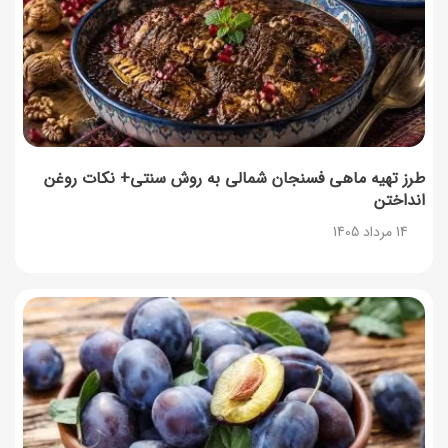
طرز تهیه ماهی فسنجان شمالی به روش سنتی+ نکات روغن
انداختن
14 مرداد 1405