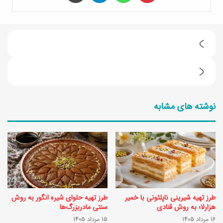
ف
ر
3
ق
ر
گ
نوشته های مشابه
و
و
ش
ج
ط
ه
ر
س
ز
ب
ت
ز
طرز تهیه شیرینی ناپلئونی با خمیر
طرز تهیه حلوای شیره انگور به روش
ه
و
هزارلا؛ به روش قنادی
سنتی مادربزرگ‌ها
ی
16 مرداد 1405
15 مرداد 1405
آ