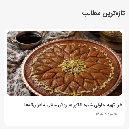
تازه‌ترین مطالب
زمان شارژ کالابرگ تغییر کرد؛ جزئیات برنامه جدید واریز اعتبار
در مرداد
14 مرداد 1405
توصیه‌های مهم برای دفع انواع حشرات در خانه
14 مرداد 1405
طرز تهیه آلبالو شور خانگی؛ خوش‌رنگ و بدون کپک
14 مرداد 1405
طرز تهیه پنکیک با شیره انگور؛ صبحانه‌ای سالم و انرژی‌بخش
14 مرداد 1405
طرز تهیه حلوای شیره انگور به روش سنتی مادربزرگ‌ها
15 مرداد 1405
۳۵ لیست غذاهای جدید و متفاوت؛ برای ناهار و مهمانی
14 مرداد 1405