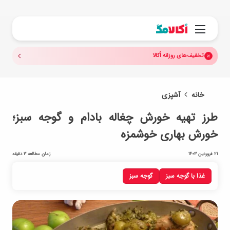
جستجو.
منو
تخفیف‌های روزانه اُکالا
خانه
آشپزی
طرز تهیه خورش چغاله بادام و گوجه سبز؛
خورش بهاری خوشمزه
21 فروردین 1403
زمان مطالعه 3 دقیقه
غذا با گوجه سبز
گوجه سبز