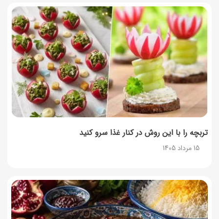
طرز تهیه پش ملبا (پیچ ملبا)؛ دسر کلاسیک هلو و بستنی
13 مرداد 1405
طرز تهیه حلوای بحرینی؛ دسر سنتی خاورمیانه‌ای
13 مرداد 1405
تربچه را با این روش در کنار غذا سرو کنید
15 مرداد 1405