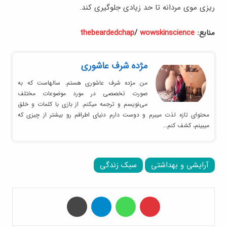
ریزی موی مردانه تا حد زیادی جلوگیری کند.
منابع:
wowskinscience
/
thebeardedchap
مژده شرف عاشوری
من مژده شرف عاشوری هستم. سالهاست که به
صورت تخصصی در مورد موضوعات مختلف
می‌نویسم و ترجمه میکنم. از بازی با کلمات و خلق
محتوای تازه لذت میبرم و دوست دارم دنیای اطرافم رو بیشتر از چیزی که
میبینم، کشف کنم…
آرایشی و بهداشتی
سبک زندگی
‫پین‌ترست
واتس آپ
تلگرام
چاپ