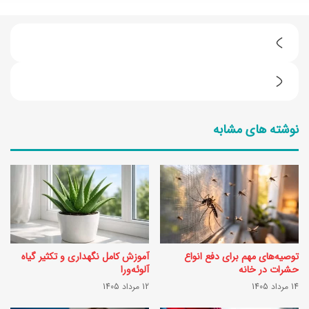
ط
ر
9
ز
ک
ت
نوشته های مشابه
ا
ه
ر
ی
ب
ه
ر
م
د
ا
ه
ر
توصیه‌های مهم برای دفع انواع
آموزش کامل نگهداری و تکثیر گیاه
و
م
حشرات در خانه
آلوئه‌ورا
ش
14 مرداد 1405
12 مرداد 1405
ا
م