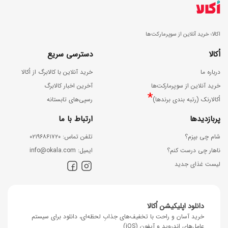
ش
!
ک
ر
اکالا؛ خرید آنلاین از سوپرمارکت‌ها
ک
اُکالا
دسترسی سریع
ن
درباره ما
خرید آنلاین با کالابرگ از اُکالا
ز
خرید آنلاین از سوپرمارکت‌ها
آخرین اخبار کالابرگ
*
د
اُکالارنک (رتبه بندی برندها)
رسپی‌های تابستانه
ن
پربازدیدها
ارتباط با ما
شام چی بپزم؟
ﺗﻠﻔﻦ ﺗﻤﺎس: ۰۲۱۹۶۸۶۱۷۲۰
ناهار چی درست کنم؟
اﯾﻤﯿﻞ: info@okala.com
لیست غذای جدید
دانلود اپلیکیشن اُکالا
خرید آسان و راحت با تخفیف‌های جذابِ لحظه‌ای، دانلود برای سیستم
عامل‌های اندروید و آیفون (iOS)