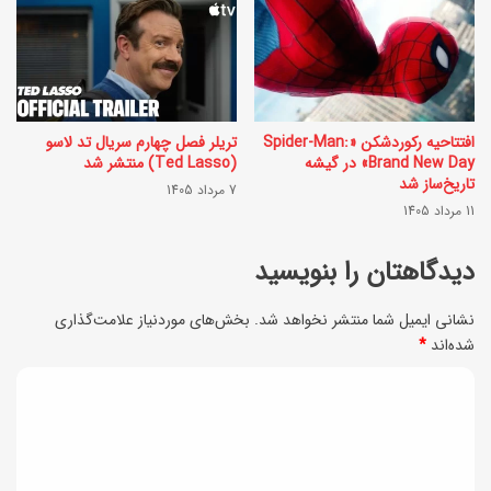
ل
ن
ا
د
د
ا
آ
ن
افتتاحیه رکوردشکن «Spider-Man:
تریلر فصل چهارم سریال تد لاسو
ل
Brand New Day» در گیشه
(Ted Lasso) منتشر شد
ه
و
تاریخ‌ساز شد
7 مرداد 1405
م
11 مرداد 1405
س
ا
ی
دیدگاهتان را بنویسید
ی
ا
ع
ه
نشانی ایمیل شما منتشر نخواهد شد.
بخش‌های موردنیاز علامت‌گذاری
ظ
شده‌اند
*
خ
ر
د
ا
ف
ن
ی
ش
گ
د
و