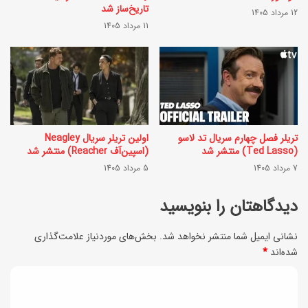
ا
تاریخ‌ساز شد
12 مرداد 1405
؟
11 مرداد 1405
ز
(
ش
ی
ی
ک
ش
ش
ه‌
ن
ا
تریلر فصل چهارم سریال تد لاسو
اولین تریلر سریال Neagley
(Ted Lasso) منتشر شد
(اسپین‌آف Reacher) منتشر شد
ب
ی
7 مرداد 1405
5 مرداد 1405
ه
ف
2
دیدگاهتان را بنویسید
و
0
ر
نشانی ایمیل شما منتشر نخواهد شد.
بخش‌های موردنیاز علامت‌گذاری
ا
ی
شده‌اند
*
س
د
ف
ی
ن