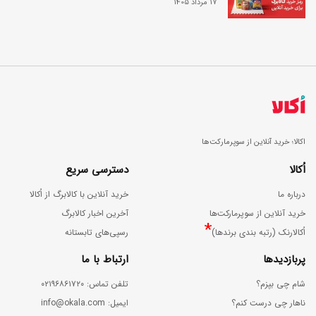
17 مرداد 1405
اکالا؛ خرید آنلاین از سوپرمارکت‌ها
اُکالا
دسترسی سریع
درباره ما
خرید آنلاین با کالابرگ از اُکالا
خرید آنلاین از سوپرمارکت‌ها
آخرین اخبار کالابرگ
*
اُکالارنک (رتبه بندی برندها)
رسپی‌های تابستانه
پربازدیدها
ارتباط با ما
شام چی بپزم؟
ﺗﻠﻔﻦ ﺗﻤﺎس: ۰۲۱۹۶۸۶۱۷۲۰
ناهار چی درست کنم؟
اﯾﻤﯿﻞ: info@okala.com