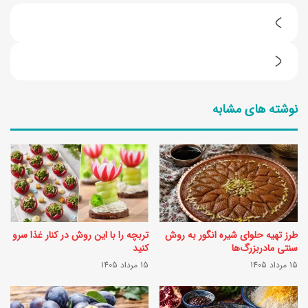
ط
ر
ط
ز
ر
ت
نوشته های مشابه
ز
ه
ت
ی
ه
ه
ی
ز
ه
ی
د
ر
طرز تهیه حلوای شیره انگور به روش
تربچه را با این روش در کنار غذا سرو
م
ه
سنتی مادربزرگ‌ها
کنید
ن
15 مرداد 1405
15 مرداد 1405
پ
و
ل
ش