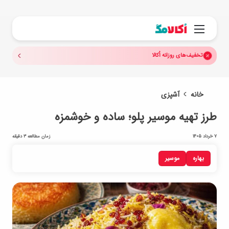
جستجو.
منو
تخفیف‌های روزانه اُکالا
خانه
آشپزی
طرز تهیه موسیر پلو؛ ساده و خوشمزه
7 خرداد 1405
زمان مطالعه 3 دقیقه
بهاره
موسیر