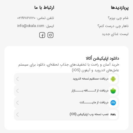
پربازدیدها
ارتباط با ما
شام چی بپزم؟
ﺗﻠﻔﻦ ﺗﻤﺎس: ۰۲۱۹۶۸۶۱۷۲۰
ناهار چی درست کنم؟
اﯾﻤﯿﻞ: info@okala.com
لیست غذای جدید
دانلود اپلیکیشن اُکالا
خرید آسان و راحت با تخفیف‌های جذابِ لحظه‌ای، دانلود برای سیستم
عامل‌های اندروید و آیفون (iOS)
دریافت مستقیم نسخه اندروید
دریافت از کــــــافه بــــــازار
دریافت از مایـــــــکت
نصب نسخه وب اپلیکیشن (IOS)