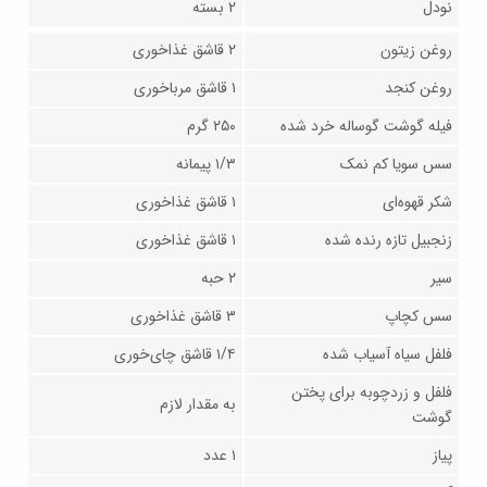
نودل
۲ بسته
روغن زیتون
۲ قاشق غذاخوری
روغن کنجد
۱ قاشق مرباخوری
فیله گوشت گوساله خرد شده
۲۵۰ گرم
سس سویا کم نمک
۱/۳ پیمانه
شکر قهوه‌ای
۱ قاشق غذاخوری
زنجبیل تازه رنده شده
۱ قاشق غذاخوری
سیر
۲ حبه
سس کچاپ
۳ قاشق غذاخوری
فلفل سیاه آسیاب شده
۱/۴ قاشق چای‌خوری
فلفل و زردچوبه برای پختن
به مقدار لازم
گوشت
پیاز
۱ عدد