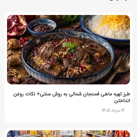
14 مرداد 1405
۳۵ لیست غذاهای جدید و متفاوت؛ برای ناهار و مهمانی
14 مرداد 1405
طرز تهیه پش ملبا (پیچ ملبا)؛ دسر کلاسیک هلو و بستنی
13 مرداد 1405
طرز تهیه حلوای بحرینی؛ دسر سنتی خاورمیانه‌ای
13 مرداد 1405
طرز تهیه ماهی فسنجان شمالی به روش سنتی+ نکات روغن
انداختن
آموزش کامل نگهداری و تکثیر گیاه آلوئه‌ورا
14 مرداد 1405
12 مرداد 1405
همه‌چیز درباره خواص چای سبز، میزان مصرف و عوارض آن