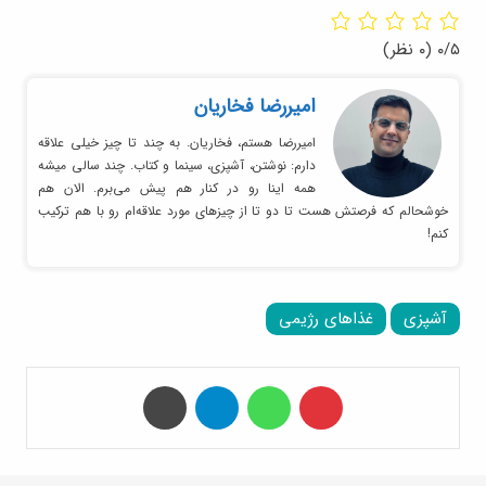
۰/۵
(۰ نظر)
امیر‌رضا فخاریان
امیررضا هستم، فخاریان. به چند تا چیز خیلی علاقه
دارم: نوشتن، آشپزی، سینما و کتاب. چند سالی میشه
همه اینا رو در کنار هم پیش می‌برم. الان هم
خوشحالم که فرصتش هست تا دو تا از چیزهای مورد علاقه‌ام رو با هم ترکیب
کنم!
آشپزی
غذاهای رژیمی
‫پین‌ترست
واتس آپ
تلگرام
چاپ