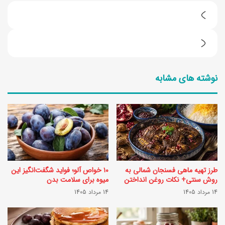
ط
ر
ط
ز
ر
ت
نوشته های مشابه
ز
ه
ت
ی
ه
ه
ی
ت
ه
ه
4
چ
طرز تهیه ماهی فسنجان شمالی به
۱۰ خواص آلو؛ فواید شگفت‌انگیز این
م
ی
روش سنتی+ نکات روغن انداختن
میوه برای سلامت بدن
د
14 مرداد 1405
14 مرداد 1405
ن
ل
ه
س