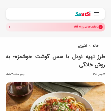
جستجو.
منو
تخفیف‌های روزانه اُکالا
خانه
آشپزی
طرز تهیه نودل با سس گوشت خوشمزه؛ به
روش خانگی
14 بهمن 1402
زمان مطالعه 3 دقیقه