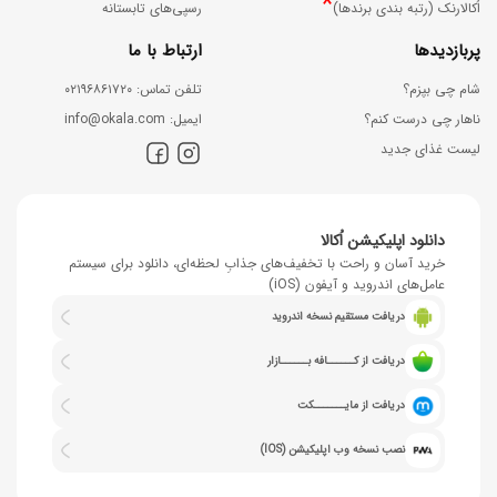
*
اُکالارنک (رتبه بندی برندها)
رسپی‌های تابستانه
پربازدیدها
ارتباط با ما
شام چی بپزم؟
ﺗﻠﻔﻦ ﺗﻤﺎس: ۰۲۱۹۶۸۶۱۷۲۰
ناهار چی درست کنم؟
اﯾﻤﯿﻞ: info@okala.com
لیست غذای جدید
دانلود اپلیکیشن اُکالا
خرید آسان و راحت با تخفیف‌های جذابِ لحظه‌ای، دانلود برای سیستم
عامل‌های اندروید و آیفون (iOS)
دریافت مستقیم نسخه اندروید
دریافت از کــــــافه بــــــازار
دریافت از مایـــــــکت
نصب نسخه وب اپلیکیشن (IOS)