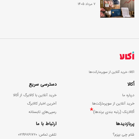
7 مرداد 1405
اکالا؛ خرید آنلاین از سوپرمارکت‌ها
اُکالا
دسترسی سریع
درباره ما
خرید آنلاین با کالابرگ از اُکالا
خرید آنلاین از سوپرمارکت‌ها
آخرین اخبار کالابرگ
*
اُکالارنک (رتبه بندی برندها)
رسپی‌های تابستانه
پربازدیدها
ارتباط با ما
شام چی بپزم؟
ﺗﻠﻔﻦ ﺗﻤﺎس: ۰۲۱۹۶۸۶۱۷۲۰