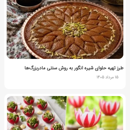
توصیه‌های مهم برای دفع انواع حشرات در خانه
14 مرداد 1405
طرز تهیه آلبالو شور خانگی؛ خوش‌رنگ و بدون کپک
14 مرداد 1405
طرز تهیه پنکیک با شیره انگور؛ صبحانه‌ای سالم و انرژی‌بخش
14 مرداد 1405
طرز تهیه حلوای شیره انگور به روش سنتی مادربزرگ‌ها
15 مرداد 1405
۳۵ لیست غذاهای جدید و متفاوت؛ برای ناهار و مهمانی
14 مرداد 1405
طرز تهیه پش ملبا (پیچ ملبا)؛ دسر کلاسیک هلو و بستنی
13 مرداد 1405