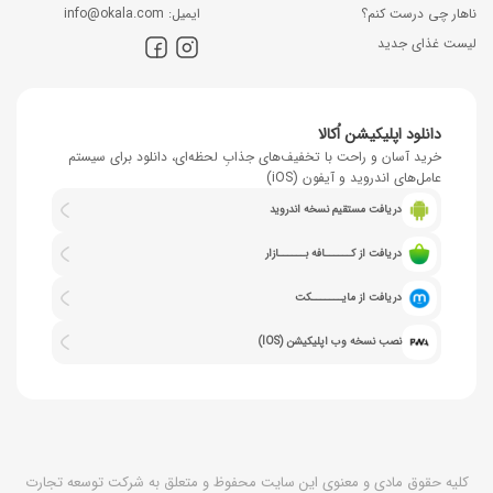
ناهار چی درست کنم؟
اﯾﻤﯿﻞ: info@okala.com
لیست غذای جدید
دانلود اپلیکیشن اُکالا
خرید آسان و راحت با تخفیف‌های جذابِ لحظه‌ای، دانلود برای سیستم
عامل‌های اندروید و آیفون (iOS)
دریافت مستقیم نسخه اندروید
دریافت از کــــــافه بــــــازار
دریافت از مایـــــــکت
نصب نسخه وب اپلیکیشن (IOS)
کلیه حقوق مادی و معنوی این سایت محفوظ و متعلق به شرکت توسعه تجارت