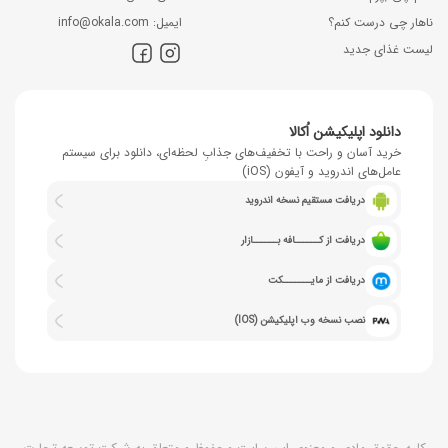
ناهار چی درست کنم؟
اﯾﻤﯿﻞ: info@okala.com
لیست غذای جدید
دانلود اپلیکیشن اُکالا
خرید آسان و راحت با تخفیف‌های جذابِ لحظه‌ای، دانلود برای سیستم
عامل‌های اندروید و آیفون (iOS)
دریافت مستقیم نسخه اندروید
دریافت از کــــــافه بــــــازار
دریافت از مایـــــــکت
نصب نسخه وب اپلیکیشن (IOS)