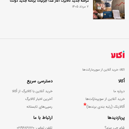
مرحله جدید کالابرگ آغاز شد؛ جزئیات برنامه جدید دولت
7 مرداد 1405
اکالا؛ خرید آنلاین از سوپرمارکت‌ها
اُکالا
دسترسی سریع
درباره ما
خرید آنلاین با کالابرگ از اُکالا
خرید آنلاین از سوپرمارکت‌ها
آخرین اخبار کالابرگ
*
اُکالارنک (رتبه بندی برندها)
رسپی‌های تابستانه
پربازدیدها
ارتباط با ما
شام چی بپزم؟
ﺗﻠﻔﻦ ﺗﻤﺎس: ۰۲۱۹۶۸۶۱۷۲۰