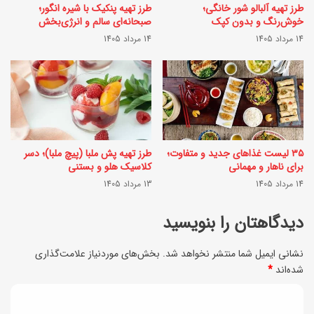
ن
طرز تهیه آلبالو شور خانگی؛
طرز تهیه پنکیک با شیره انگور؛
ر
خوش‌رنگ و بدون کپک
صبحانه‌ای سالم و انرژی‌بخش
م
ا
14 مرداد 1405
14 مرداد 1405
؟
ی
(
د
ج
ر
م
م
ع
ا
۳۵ لیست غذاهای جدید و متفاوت؛
طرز تهیه پش ملبا (پیچ ملبا)؛ دسر
ه
ن
برای ناهار و مهمانی
کلاسیک هلو و بستنی
2
14 مرداد 1405
13 مرداد 1405
س
5
ر
دیدگاهتان را بنویسید
ا
ی
س
نشانی ایمیل شما منتشر نخواهد شد.
بخش‌های موردنیاز علامت‌گذاری
ع
شده‌اند
*
ف
د
ن
د
ل