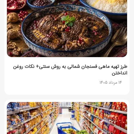
14 مرداد 1405
طرز تهیه پش ملبا (پیچ ملبا)؛ دسر کلاسیک هلو و بستنی
13 مرداد 1405
طرز تهیه حلوای بحرینی؛ دسر سنتی خاورمیانه‌ای
13 مرداد 1405
طرز تهیه ماهی فسنجان شمالی به روش سنتی+ نکات روغن
انداختن
آموزش کامل نگهداری و تکثیر گیاه آلوئه‌ورا
14 مرداد 1405
12 مرداد 1405
همه‌چیز درباره خواص چای سبز، میزان مصرف و عوارض آن
12 مرداد 1405
طرز تهیه مافین آلبالو با بافت نرم و اسفنجی