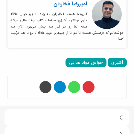
امیر‌رضا فخاریان
امیررضا هستم، فخاریان. به چند تا چیز خیلی علاقه
دارم: نوشتن، آشپزی، سینما و کتاب. چند سالی میشه
همه اینا رو در کنار هم پیش می‌برم. الان هم
خوشحالم که فرصتش هست تا دو تا از چیزهای مورد علاقه‌ام رو با هم ترکیب
کنم!
آشپزی
خواص مواد غذایی
‫پین‌ترست
واتس آپ
تلگرام
چاپ
1
0