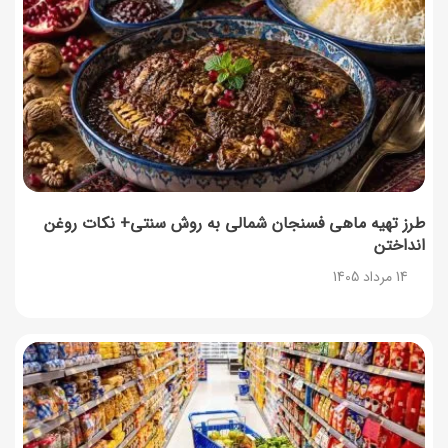
۳۵ لیست غذاهای جدید و متفاوت؛ برای ناهار و مهمانی
14 مرداد 1405
طرز تهیه پش ملبا (پیچ ملبا)؛ دسر کلاسیک هلو و بستنی
13 مرداد 1405
طرز تهیه حلوای بحرینی؛ دسر سنتی خاورمیانه‌ای
13 مرداد 1405
طرز تهیه ماهی فسنجان شمالی به روش سنتی+ نکات روغن
انداختن
آموزش کامل نگهداری و تکثیر گیاه آلوئه‌ورا
14 مرداد 1405
12 مرداد 1405
همه‌چیز درباره خواص چای سبز، میزان مصرف و عوارض آن
12 مرداد 1405
طرز تهیه مافین آلبالو با بافت نرم و اسفنجی