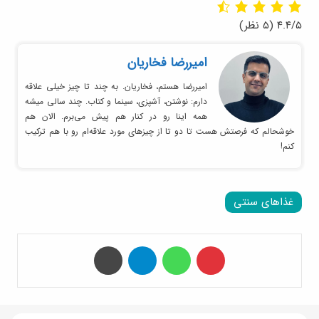
۴.۴/۵
(۵ نظر)
امیر‌رضا فخاریان
امیررضا هستم، فخاریان. به چند تا چیز خیلی علاقه
دارم: نوشتن، آشپزی، سینما و کتاب. چند سالی میشه
همه اینا رو در کنار هم پیش می‌برم. الان هم
خوشحالم که فرصتش هست تا دو تا از چیزهای مورد علاقه‌ام رو با هم ترکیب
کنم!
غذاهای سنتی
‫پین‌ترست
واتس آپ
تلگرام
چاپ