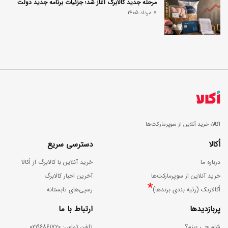
مرحله جدید کالابرگ آغاز شد؛ جزئیات برنامه جدید دولت
7 مرداد 1405
اکالا؛ خرید آنلاین از سوپرمارکت‌ها
اُکالا
دسترسی سریع
درباره ما
خرید آنلاین با کالابرگ از اُکالا
خرید آنلاین از سوپرمارکت‌ها
آخرین اخبار کالابرگ
*
اُکالارنک (رتبه بندی برندها)
رسپی‌های تابستانه
پربازدیدها
ارتباط با ما
شام چی بپزم؟
ﺗﻠﻔﻦ ﺗﻤﺎس: ۰۲۱۹۶۸۶۱۷۲۰