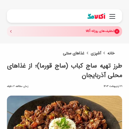
جستجو.
منو
تخفیف‌های روزانه اُکالا
خانه
آشپزی
غذاهای سنتی
طرز تهیه ساج کباب (ساج قورما)؛ از غذاهای
محلی آذربایجان
21 اردیبهشت 1403
زمان مطالعه 2 دقیقه