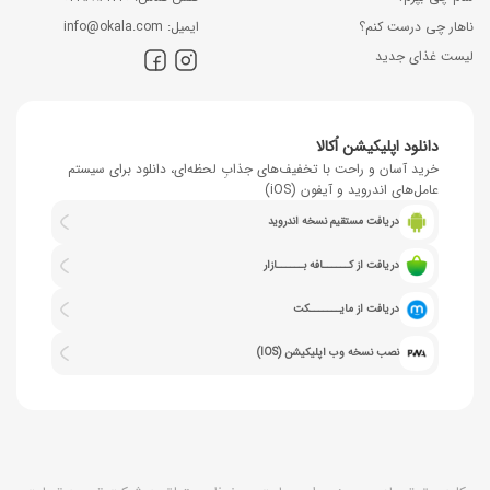
ناهار چی درست کنم؟
اﯾﻤﯿﻞ: info@okala.com
لیست غذای جدید
دانلود اپلیکیشن اُکالا
خرید آسان و راحت با تخفیف‌های جذابِ لحظه‌ای، دانلود برای سیستم
عامل‌های اندروید و آیفون (iOS)
دریافت مستقیم نسخه اندروید
دریافت از کــــــافه بــــــازار
دریافت از مایـــــــکت
نصب نسخه وب اپلیکیشن (IOS)