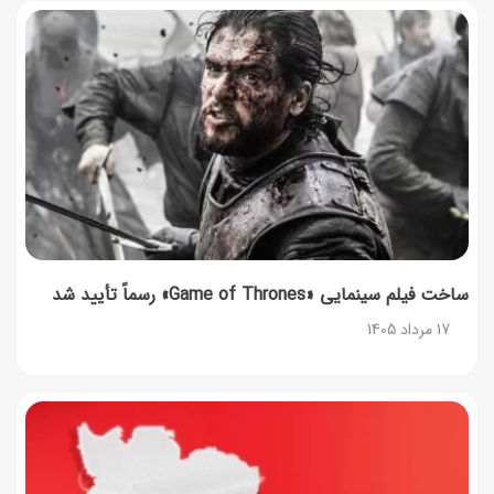
طرز تهیه ماهی فسنجان شمالی به روش سنتی+ نکات روغن
انداختن
14 مرداد 1405
۱۰ خواص آلو؛ فواید شگفت‌انگیز این میوه برای سلامت بدن
14 مرداد 1405
فردا ۱۵ مرداد کالابرگ این افراد واریز می‌شود
14 مرداد 1405
ساخت فیلم سینمایی «Game of Thrones» رسماً تأیید شد
17 مرداد 1405
زمان شارژ کالابرگ تغییر کرد؛ جزئیات برنامه جدید واریز اعتبار
در مرداد
14 مرداد 1405
توصیه‌های مهم برای دفع انواع حشرات در خانه
14 مرداد 1405