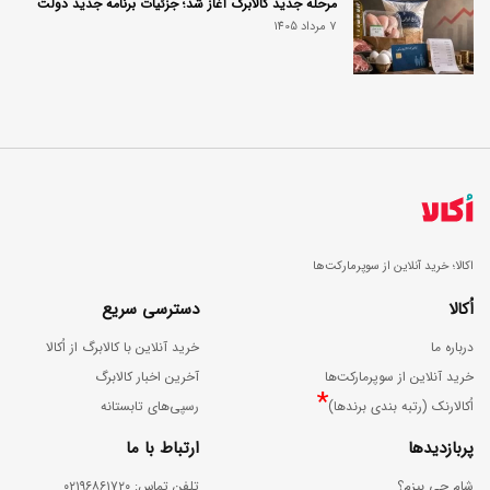
مرحله جدید کالابرگ آغاز شد؛ جزئیات برنامه جدید دولت
7 مرداد 1405
اکالا؛ خرید آنلاین از سوپرمارکت‌ها
اُکالا
دسترسی سریع
درباره ما
خرید آنلاین با کالابرگ از اُکالا
خرید آنلاین از سوپرمارکت‌ها
آخرین اخبار کالابرگ
*
اُکالارنک (رتبه بندی برندها)
رسپی‌های تابستانه
پربازدیدها
ارتباط با ما
شام چی بپزم؟
ﺗﻠﻔﻦ ﺗﻤﺎس: ۰۲۱۹۶۸۶۱۷۲۰