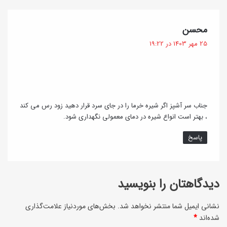
د
ش
و
ن
گ
محسن
ی
ی
ف
25 مهر 1403 در 19:22
چ
ت
ه
:
س
م
ا
ه‌
ز
پ
جناب سر آشپز اگر شیره خرما را در جای سرد قرار دهید زود رس می کند
و
، بهتر است انواع شیره در دمای معمولی نگهداری شود.
س
ت
ن
پاسخ
س
د
ت
و
دیدگاهتان را بنویسید
ر
ل
ذ
نشانی ایمیل شما منتشر نخواهد شد.
بخش‌های موردنیاز علامت‌گذاری
ی
شده‌اند
*