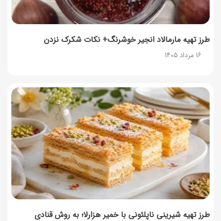
طرز تهیه مارمالاد انجیر خوشرنگ+ نکات شکرک نزدن
16 مرداد 1405
طرز تهیه شیرینی ناپلئونی با خمیر هزارلا؛ به روش قنادی