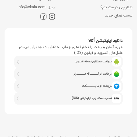
ناهار چی درست کنم؟
اﯾﻤﯿﻞ: info@okala.com
لیست غذای جدید
دانلود اپلیکیشن اُکالا
خرید آسان و راحت با تخفیف‌های جذابِ لحظه‌ای، دانلود برای سیستم
عامل‌های اندروید و آیفون (iOS)
دریافت مستقیم نسخه اندروید
دریافت از کــــــافه بــــــازار
دریافت از مایـــــــکت
نصب نسخه وب اپلیکیشن (IOS)