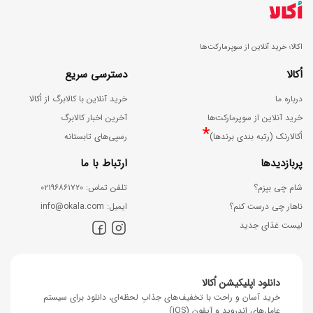
اکالا؛ خرید آنلاین از سوپرمارکت‌ها
اُکالا
دسترسی سریع
درباره ما
خرید آنلاین با کالابرگ از اُکالا
خرید آنلاین از سوپرمارکت‌ها
آخرین اخبار کالابرگ
*
اُکالارنک (رتبه بندی برندها)
رسپی‌های تابستانه
پربازدیدها
ارتباط با ما
شام چی بپزم؟
ﺗﻠﻔﻦ ﺗﻤﺎس: ۰۲۱۹۶۸۶۱۷۲۰
ناهار چی درست کنم؟
اﯾﻤﯿﻞ: info@okala.com
لیست غذای جدید
دانلود اپلیکیشن اُکالا
خرید آسان و راحت با تخفیف‌های جذابِ لحظه‌ای، دانلود برای سیستم
عامل‌های اندروید و آیفون (iOS)