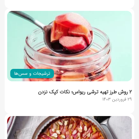
ترشیجات و سس‌ها
۲ روش طرز تهیه ترشی ریواس؛ نکات کپک نزدن
29 فروردین 1403