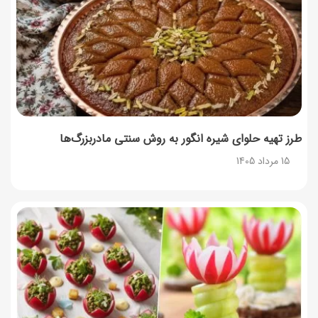
طرز تهیه آلبالو شور خانگی؛ خوش‌رنگ و بدون کپک
14 مرداد 1405
طرز تهیه پنکیک با شیره انگور؛ صبحانه‌ای سالم و انرژی‌بخش
14 مرداد 1405
طرز تهیه حلوای شیره انگور به روش سنتی مادربزرگ‌ها
15 مرداد 1405
۳۵ لیست غذاهای جدید و متفاوت؛ برای ناهار و مهمانی
14 مرداد 1405
طرز تهیه پش ملبا (پیچ ملبا)؛ دسر کلاسیک هلو و بستنی
13 مرداد 1405
طرز تهیه حلوای بحرینی؛ دسر سنتی خاورمیانه‌ای
13 مرداد 1405