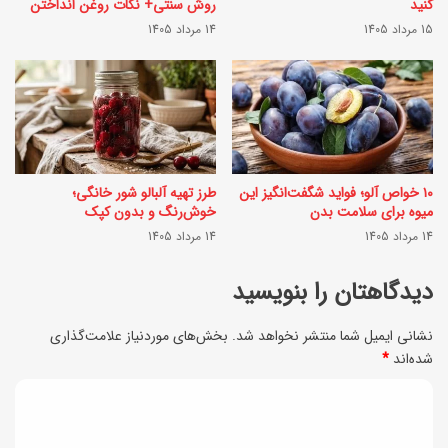
کنید
روش سنتی+ نکات روغن انداختن
ی
0
15 مرداد 1405
14 مرداد 1405
ب
3
ه
ک
ر
ج
و
ا
ش
ب
۱۰ خواص آلو؛ فواید شگفت‌انگیز این
طرز تهیه آلبالو شور خانگی؛
ر
ر
میوه برای سلامت بدن
خوش‌رنگ و بدون کپک
س
14 مرداد 1405
14 مرداد 1405
ی
ت
م
دیدگاهتان را بنویسید
و
؟
ر
نشانی ایمیل شما منتشر نخواهد شد.
بخش‌های موردنیاز علامت‌گذاری
شده‌اند
*
ا
ن
د
ی
ی