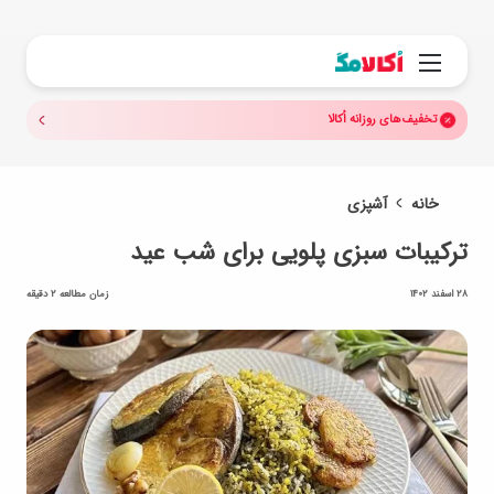
جستجو.
منو
تخفیف‌های روزانه اُکالا
خانه
آشپزی
ترکیبات سبزی پلویی برای شب عید
28 اسفند 1402
زمان مطالعه 2 دقیقه