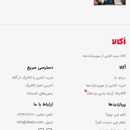
اکالا؛ خرید آنلاین از سوپرمارکت‌ها
اُکالا
دسترسی سریع
درباره ما
خرید آنلاین با کالابرگ از اُکالا
خرید آنلاین از سوپرمارکت‌ها
آخرین اخبار کالابرگ
*
اُکالارنک (رتبه بندی برندها)
رسپی‌های تابستانه
پربازدیدها
ارتباط با ما
شام چی بپزم؟
ﺗﻠﻔﻦ ﺗﻤﺎس: ۰۲۱۹۶۸۶۱۷۲۰
ناهار چی درست کنم؟
اﯾﻤﯿﻞ: info@okala.com