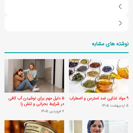
4
خ
8
و
5
ا
نوشته های مشابه
ا
ص
ی
ا
د
س
ه
پ
ط
ن
ر
د
۹ مواد غذایی ضد استرس و اضطراب
۵ دلیل مهم برای نوشیدن آب کافی
ا
ب
در شرایط بحرانی و تنش زا
5 اردیبهشت 1405
ح
7 فروردین 1405
ر
ی
ا
ن
ی