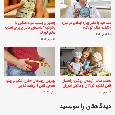
ا
س
خ
ل
ن
مصاحبه با دکتر بهاره ایمانی در مورد
چطور برچسب مواد غذایی را
ا
«تغذیه سالم کودک»
بخوانیم؟ راهنمای مادران برای تغذیه
ت
م
سالم کودک
28 آبان 1404
ا
16 مهر 1404
ت
ب
پ
س
و
ت
س
ا
ت
ن
و
تغذیه سالم، آینده‌ی روشن؛ راهنمای
بهترین رژیم‌های لاغری شکم و پهلو؛
کامل تغذیه کودکان و دانش آموزان
معرفی کامل+ برنامه غذایی
ی
م
13 مهر 1404
1 دی 1403
؛
و
ج
دیدگاهتان را بنویسید
ذ