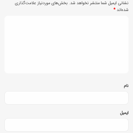
نشانی ایمیل شما منتشر نخواهد شد.
بخش‌های موردنیاز علامت‌گذاری
ا
شده‌اند
*
ب
د
و
ی
پ
د
ر
ط
گ
ر
ا
ف
ه
د
*
نام
ا
ر
د
ایمیل
ر
2