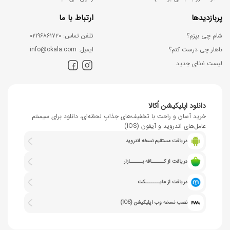
پربازدیدها
ارتباط با ما
شام چی بپزم؟
ﺗﻠﻔﻦ ﺗﻤﺎس: ۰۲۱۹۶۸۶۱۷۲۰
ناهار چی درست کنم؟
اﯾﻤﯿﻞ: info@okala.com
لیست غذای جدید
دانلود اپلیکیشن اُکالا
خرید آسان و راحت با تخفیف‌های جذابِ لحظه‌ای، دانلود برای سیستم
عامل‌های اندروید و آیفون (iOS)
دریافت مستقیم نسخه اندروید
دریافت از کــــــافه بــــــازار
دریافت از مایـــــــکت
نصب نسخه وب اپلیکیشن (IOS)