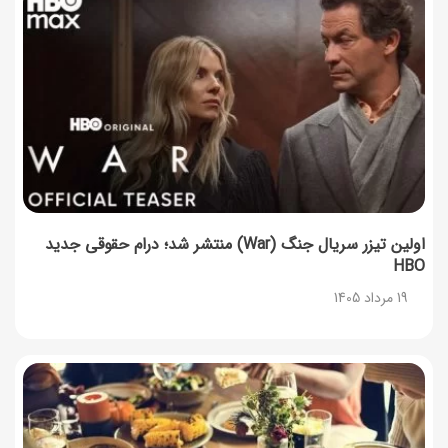
اولین تیزر سریال جنگ (War) منتشر شد؛ درام حقوقی جدید
HBO
19 مرداد 1405