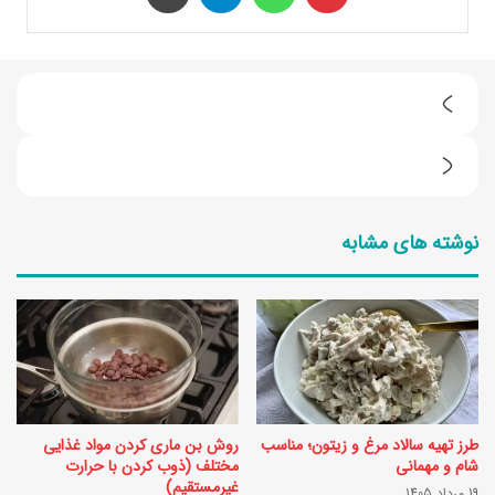
ا
م
ا
ر
م
و
نوشته های مشابه
ش
ز
ب
ن
ش
ا
ا
ه
م
ا
چ
ر
طرز تهیه سالاد مرغ و زیتون؛ مناسب
روش بن ماری کردن مواد غذایی
ی
چ
شام و مهمانی
مختلف (ذوب کردن با حرارت
غیرمستقیم)
د
19 مرداد 1405