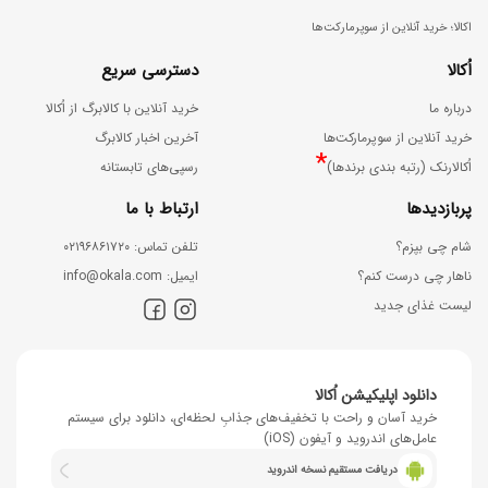
اکالا؛ خرید آنلاین از سوپرمارکت‌ها
اُکالا
دسترسی سریع
درباره ما
خرید آنلاین با کالابرگ از اُکالا
خرید آنلاین از سوپرمارکت‌ها
آخرین اخبار کالابرگ
*
اُکالارنک (رتبه بندی برندها)
رسپی‌های تابستانه
پربازدیدها
ارتباط با ما
شام چی بپزم؟
ﺗﻠﻔﻦ ﺗﻤﺎس: ۰۲۱۹۶۸۶۱۷۲۰
ناهار چی درست کنم؟
اﯾﻤﯿﻞ: info@okala.com
لیست غذای جدید
دانلود اپلیکیشن اُکالا
خرید آسان و راحت با تخفیف‌های جذابِ لحظه‌ای، دانلود برای سیستم
عامل‌های اندروید و آیفون (iOS)
دریافت مستقیم نسخه اندروید