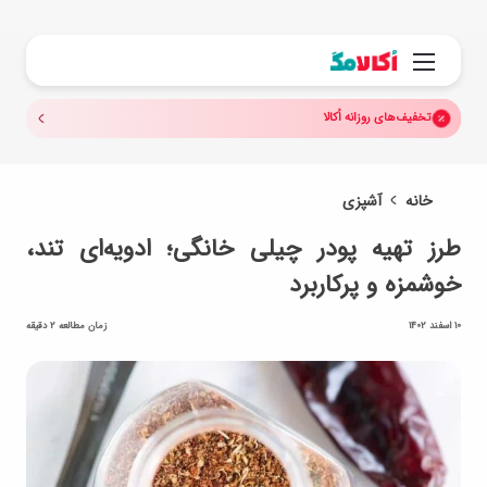
جستجو.
منو
تخفیف‌های روزانه اُکالا
خانه
آشپزی
طرز تهیه پودر چیلی خانگی؛ ادویه‌ای تند،
خوشمزه و پرکاربرد
10 اسفند 1402
زمان مطالعه 2 دقیقه