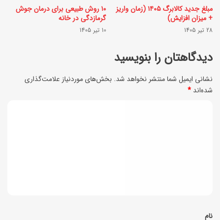
ی
مبلغ جدید کالابرگ ۱۴۰۵ (زمان واریز
۱۰ روش طبیعی برای درمان جوش
ر
س
+ میزان افزایش)
گرمازدگی در خانه
و
28 تیر 1405
10 تیر 1405
ا
ش
ل
دیدگاهتان را بنویسید
ا
م
ی
نشانی ایمیل شما منتشر نخواهد شد.
بخش‌های موردنیاز علامت‌گذاری
ع
شده‌اند
*
ت
ی
ا
د
د
ل
ی
د
ی
ی
د
ا
د
گ
ی
ن
ا
ی
ی
ه
؛
*
نام
خ