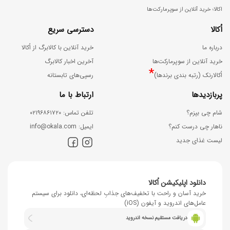
اکالا؛ خرید آنلاین از سوپرمارکت‌ها
اُکالا
دسترسی سریع
درباره ما
خرید آنلاین با کالابرگ از اُکالا
خرید آنلاین از سوپرمارکت‌ها
آخرین اخبار کالابرگ
*
اُکالارنک (رتبه بندی برندها)
رسپی‌های تابستانه
پربازدیدها
ارتباط با ما
شام چی بپزم؟
ﺗﻠﻔﻦ ﺗﻤﺎس: ۰۲۱۹۶۸۶۱۷۲۰
ناهار چی درست کنم؟
اﯾﻤﯿﻞ: info@okala.com
لیست غذای جدید
دانلود اپلیکیشن اُکالا
خرید آسان و راحت با تخفیف‌های جذابِ لحظه‌ای، دانلود برای سیستم
عامل‌های اندروید و آیفون (iOS)
دریافت مستقیم نسخه اندروید