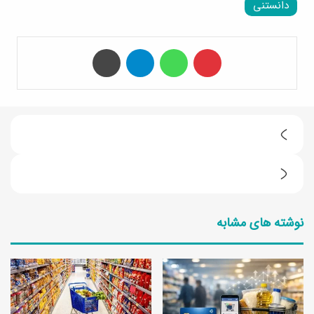
دانستنی
‫پین‌ترست
واتس آپ
تلگرام
چاپ
9
ا
ط
ی
ر
د
نوشته های مشابه
ز
ه‌
ت
خ
ه
ل
ی
ا
ه