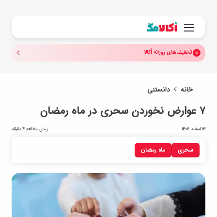
جستجو.
منو
تخفیف‌های روزانه اُکالا
خانه
دانستنی
۷ عوارض نخوردن سحری در ماه رمضان
13 اسفند 1402
زمان مطالعه 4 دقیقه
سحری
ماه رمضان