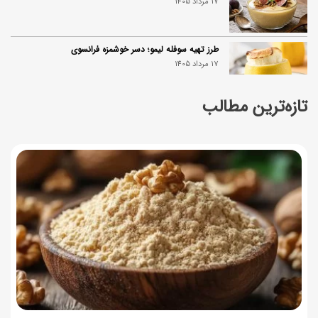
17 مرداد 1405
طرز تهیه سوفله لیمو؛ دسر خوشمزه فرانسوی
17 مرداد 1405
تازه‌ترین مطالب
چرا موجودی کالابرگ کم شده؟ (راهنمای پیگیری + رفع
مشکل)
17 مرداد 1405
ساخت فیلم سینمایی «Game of Thrones» رسماً تأیید شد
17 مرداد 1405
آموزش گام به گام برنامه شمیم کالابرگ
17 مرداد 1405
لیست شهرهای فعال اُکالا
17 مرداد 1405