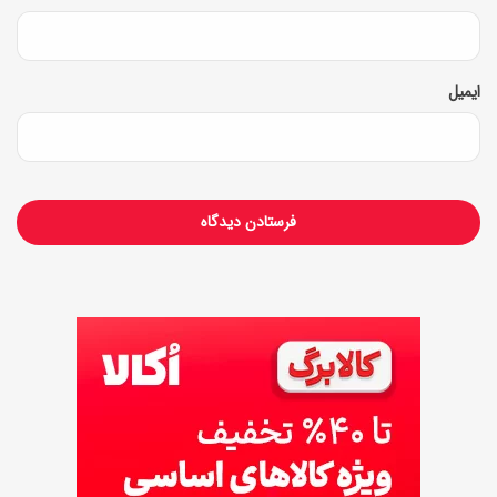
و
ش
ایمیل
م
ز
ه
و
م
خ
ص
و
ص