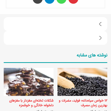
ک
ت
1
و
0
د
نوشته های مشابه
غ
ا
ذ
م
ا
ن‌
ی
ه
س
ا
ن
ی
۱۲ خواص سیاه‌دانه؛ فواید، مضرات و
شکلات تخته‌ای مغزدار با مغزهای
ت
ت
بهترین زمان مصرف
دلخواه؛ خانگی و خوشمزه
ی