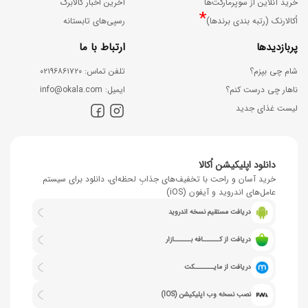
خرید آنلاین از سوپرمارکت‌ها
آخرین اخبار کالابرگ
*
اُکالارنک (رتبه بندی برندها)
رسپی‌های تابستانه
پربازدیدها
ارتباط با ما
شام چی بپزم؟
ﺗﻠﻔﻦ ﺗﻤﺎس: ۰۲۱۹۶۸۶۱۷۲۰
ناهار چی درست کنم؟
اﯾﻤﯿﻞ: info@okala.com
لیست غذای جدید
دانلود اپلیکیشن اُکالا
خرید آسان و راحت با تخفیف‌های جذابِ لحظه‌ای، دانلود برای سیستم
عامل‌های اندروید و آیفون (iOS)
دریافت مستقیم نسخه اندروید
دریافت از کــــــافه بــــــازار
دریافت از مایـــــــکت
نصب نسخه وب اپلیکیشن (IOS)