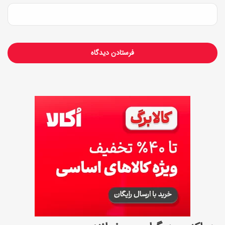
آ
و
ر
ن
د