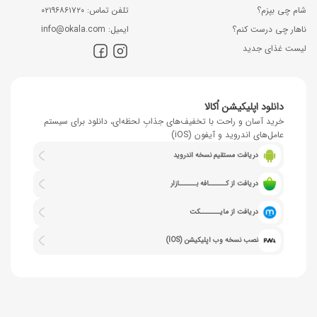
شام چی بپزم؟
ﺗﻠﻔﻦ ﺗﻤﺎس: ۰۲۱۹۶۸۶۱۷۲۰
ناهار چی درست کنم؟
اﯾﻤﯿﻞ: info@okala.com
لیست غذای جدید
دانلود اپلیکیشن اُکالا
خرید آسان و راحت با تخفیف‌های جذابِ لحظه‌ای، دانلود برای سیستم
عامل‌های اندروید و آیفون (iOS)
دریافت مستقیم نسخه اندروید
دریافت از کــــــافه بــــــازار
دریافت از مایـــــــکت
نصب نسخه وب اپلیکیشن (IOS)