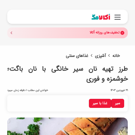
جستجو.
منو
تخفیف‌های روزانه اُکالا
خانه
آشپزی
غذاهای سنتی
طرز تهیه نان سیر خانگی با نان باگت؛
خوشمزه و فوری
31 فروردین 1403
خواندن این مطلب 1 دقیقه زمان میبرد
سیر
غذا با سیر