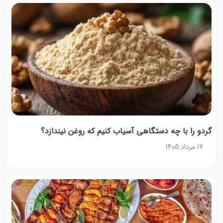
ساخت فیلم سینمایی «Game of Thrones» رسماً تأیید شد
17 مرداد 1405
آموزش گام به گام برنامه شمیم کالابرگ
17 مرداد 1405
لیست شهرهای فعال اُکالا
17 مرداد 1405
گردو را با چه دستگاهی آسیاب کنیم که روغن نیندازد؟
17 مرداد 1405
روش‌های استعلام کالابرگ (فعال بودن و موجودی)
17 مرداد 1405
راهنمای اعتراض به کالابرگ مرداد ۱۴۰۵ + شماره پشتیبانی
17 مرداد 1405