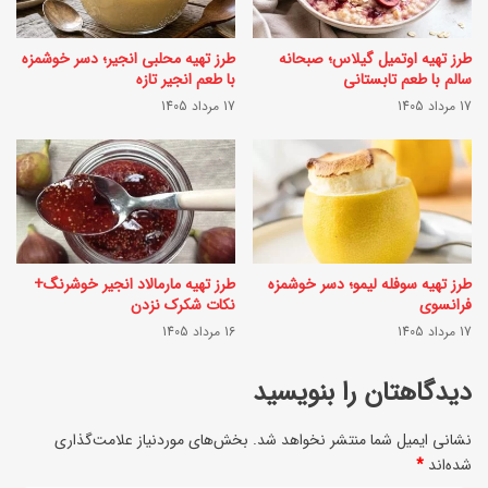
ف
ع
ص
طرز تهیه اوتمیل گیلاس؛ صبحانه
طرز تهیه محلبی انجیر؛ دسر خوشمزه
ت
سالم با طعم تابستانی
با طعم انجیر تازه
ل
و
17 مرداد 1405
17 مرداد 1405
ب
ت
ه
خ
ا
ش
ر
ک
؛
و
طرز تهیه سوفله لیمو؛ دسر خوشمزه
طرز تهیه مارمالاد انجیر خوشرنگ+
ع
ت
فرانسوی
نکات شکرک نزدن
ل
17 مرداد 1405
16 مرداد 1405
ا
ت
ز
دیدگاهتان را بنویسید
،
ه
ع
نشانی ایمیل شما منتشر نخواهد شد.
بخش‌های موردنیاز علامت‌گذاری
+
شده‌اند
*
ل
ن