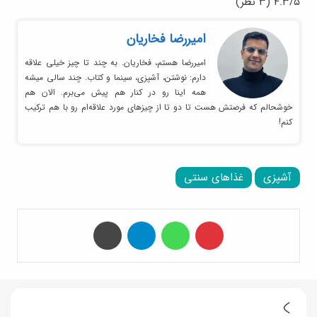
۴.۳/۵
(۳ نظر)
امیر‌رضا فخاریان
امیررضا هستم، فخاریان. به چند تا چیز خیلی علاقه
دارم: نوشتن، آشپزی، سینما و کتاب. چند سالی میشه
همه اینا رو در کنار هم پیش می‌برم. الان هم
خوشحالم که فرصتش هست تا دو تا از چیزهای مورد علاقه‌ام رو با هم ترکیب
کنم!
آشپزی
غذاهای سنتی
‫پین‌ترست
واتس آپ
تلگرام
چاپ
ر